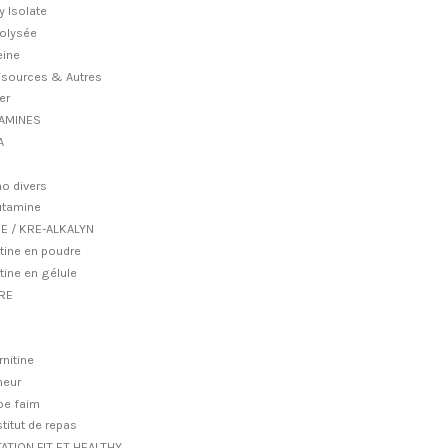
 Isolate
olysée
ine
isources & Autres
er
 AMINES
A
o divers
utamine
E / KRE-ALKALYN
tine en poudre
tine en gélule
RE
rnitine
neur
e faim
titut de repas
ATION FIT ET HEALTHY