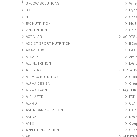
3 FLOW SOLUTIONS
Whey
3D
Hydr
4+
Case
5% NUTRITION
Mult
7 NUTRITION
Gain
ACTIVLAB
ACIDES
ADDICT SPORT NUTRITION
BCA
AK47 LABS
EAA
ALKA12
Amin
ALL NUTRITION
L-Gl
ALL STARS
CREATIN
ALLMAX NUTRITION
Crea
ALPHA DESIGN
Créa
ALPHA NEON
EQUILIB
ALPHAZER
FAT
ALPRO
CLA
AMERICAN NUTRITION
L-Ca
AMIRA
Drai
AMIX
Coup
APPLIED NUTRITION
Subs
ASL
ALIMENT