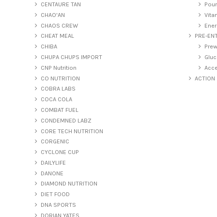
CENTAURE TAN
Pour
CHAO'AN
Vita
CHAOS CREW
Ener
CHEAT MEAL
PRE-EN
CHIBA
Prew
CHUPA CHUPS IMPORT
Gluc
CNP Nutrition
Acce
CO NUTRITION
ACTION
COBRA LABS
COCA COLA
COMBAT FUEL
CONDEMNED LABZ
CORE TECH NUTRITION
CORGENIC
CYCLONE CUP
DAILYLIFE
DANONE
DIAMOND NUTRITION
DIET FOOD
DNA SPORTS
DORIAN YATES