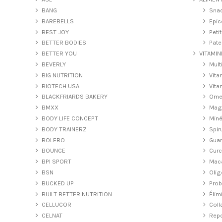
BANG
Snac
BAREBELLS
Epic
BEST JOY
Peti
BETTER BODIES
Pate
BETTER YOU
VITAMIN
BEVERLY
Mult
BIG NUTRITION
Vita
BIOTECH USA
Vita
BLACKFRIARDS BAKERY
Ome
BMXX
Mag
BODY LIFE CONCEPT
Miné
BODY TRAINERZ
Spir
BOLERO
Gua
BOUNCE
Cur
BPI SPORT
Mac
BSN
Olig
BUCKED UP
Prob
BUILT BETTER NUTRITION
Élim
CELLUCOR
Coll
CELNAT
Repo