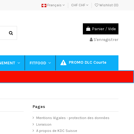
Français
CHF CHF
Wishlist (
0
)
Panier
/
Vide
S'enregistrer
PROMO DLC Courte
INEMENT
FITFOOD
Pages
Mentions légales - protection des données
Livraison
A propos de KDC Suisse