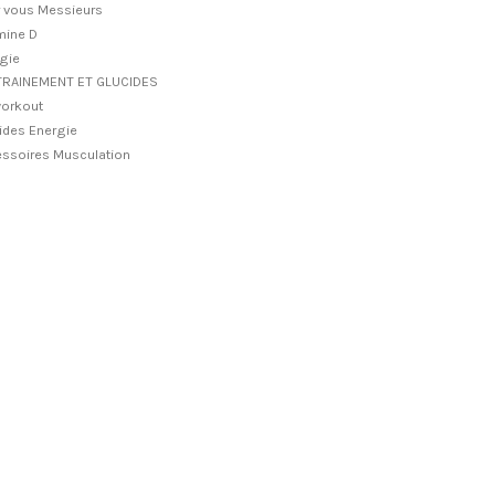
 vous Messieurs
mine D
gie
TRAINEMENT ET GLUCIDES
orkout
ides Energie
ssoires Musculation