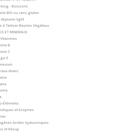
king - Boissons
erie BIO ou sans gluten
t déjeuner light
s à Tartiner Beurres Végétaux
ES ET MINERAUX
iVitamines
mine B
mine C
ga 3
nesium
raux divers
uline
rana
cuma
a
o-Éléments
iotiques et Enzymes
iner
agènes Acides hyaluroniques
s et Récup