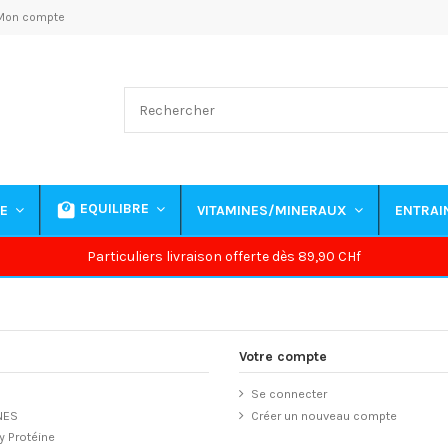
Mon compte
EQUILIBRE
NE
VITAMINES/MINERAUX
ENTRA
Particuliers livraison offerte dès 89,90 CHf
Votre compte
Se connecter
NES
Créer un nouveau compte
 Protéine