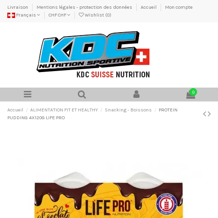
Livraison
Mentions légales - protection des données
Accueil
Mon compte
Français
CHF CHF
Wishlist (
0
)
0
Accueil
ALIMENTATION FIT ET HEALTHY
Snacking - Boissons
PROTEIN
PUDDING 4X120G LIFE PRO