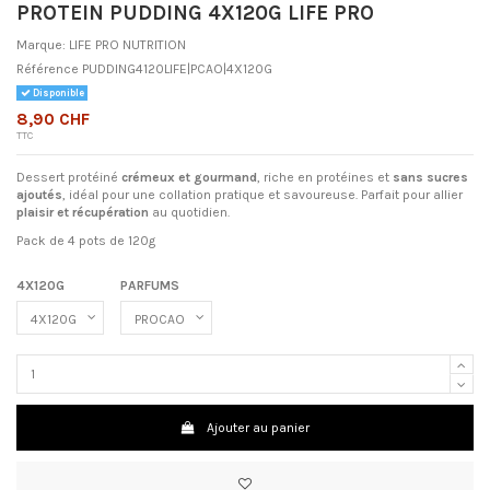
PROTEIN PUDDING 4X120G LIFE PRO
Marque:
LIFE PRO NUTRITION
Référence
PUDDING4120LIFE|PCAO|4X120G
Disponible
8,90 CHF
TTC
Dessert protéiné
crémeux et gourmand
, riche en protéines et
sans sucres
ajoutés
, idéal pour une collation pratique et savoureuse. Parfait pour allier
plaisir et récupération
au quotidien.
Pack de 4 pots de 120g
4X120G
PARFUMS
Ajouter au panier