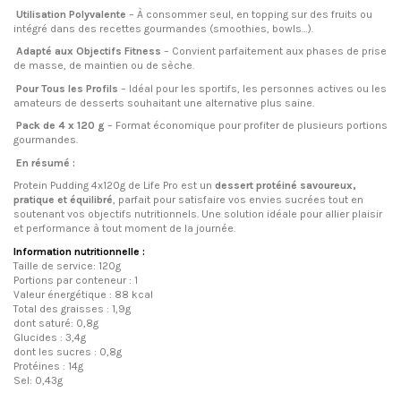
Utilisation Polyvalente
– À consommer seul, en topping sur des fruits ou
intégré dans des recettes gourmandes (smoothies, bowls…).
Adapté aux Objectifs Fitness
– Convient parfaitement aux phases de prise
de masse, de maintien ou de sèche.
Pour Tous les Profils
– Idéal pour les sportifs, les personnes actives ou les
amateurs de desserts souhaitant une alternative plus saine.
Pack de 4 x 120 g
– Format économique pour profiter de plusieurs portions
gourmandes.
En résumé :
Protein Pudding 4x120g de Life Pro est un
dessert protéiné savoureux,
pratique et équilibré
, parfait pour satisfaire vos envies sucrées tout en
soutenant vos objectifs nutritionnels. Une solution idéale pour allier plaisir
et performance à tout moment de la journée.
Information nutritionnelle :
Taille de service:
120g
Portions par conteneur
: 1
Valeur énergétique
: 88 kcal
Total des graisses
: 1,9g
dont saturé: 0,8g
Glucides
: 3,4g
dont les sucres
: 0,8g
Protéines
: 14g
Sel
:
0,43g