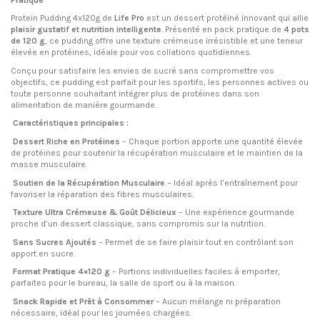
Protein Pudding 4x120g de
Life Pro
est un dessert protéiné innovant qui allie
plaisir gustatif et nutrition intelligente
. Présenté en pack pratique de
4 pots
de 120 g
, ce pudding offre une texture crémeuse irrésistible et une teneur
élevée en protéines, idéale pour vos collations quotidiennes.
Conçu pour satisfaire les envies de sucré sans compromettre vos
objectifs, ce pudding est parfait pour les sportifs, les personnes actives ou
toute personne souhaitant intégrer plus de protéines dans son
alimentation de manière gourmande.
Caractéristiques principales :
Dessert Riche en Protéines
– Chaque portion apporte une quantité élevée
de protéines pour soutenir la récupération musculaire et le maintien de la
masse musculaire.
Soutien de la Récupération Musculaire
– Idéal après l’entraînement pour
favoriser la réparation des fibres musculaires.
Texture Ultra Crémeuse & Goût Délicieux
– Une expérience gourmande
proche d’un dessert classique, sans compromis sur la nutrition.
Sans Sucres Ajoutés
– Permet de se faire plaisir tout en contrôlant son
apport en sucre.
Format Pratique 4×120 g
– Portions individuelles faciles à emporter,
parfaites pour le bureau, la salle de sport ou à la maison.
Snack Rapide et Prêt à Consommer
– Aucun mélange ni préparation
nécessaire, idéal pour les journées chargées.