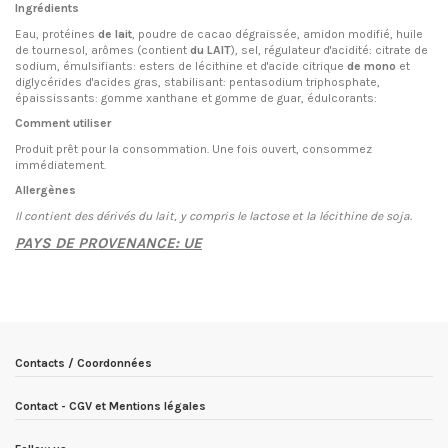
Ingrédients
Eau, protéines
de lait
, poudre de cacao dégraissée, amidon modifié, huile
de tournesol, arômes (contient
du LAIT
), sel, régulateur d'acidité: citrate de
sodium, émulsifiants: esters de lécithine et d'acide citrique
de mono
et
diglycérides d'acides gras, stabilisant: pentasodium triphosphate,
épaississants: gomme xanthane et gomme de guar, édulcorants:
Comment utiliser
Produit prêt pour la consommation. Une fois ouvert, consommez
immédiatement.
Allergènes
Il contient des dérivés du lait, y compris le lactose et la lécithine de soja.
PAYS DE PROVENANCE: UE
EN STOCK
1 Article
Condition
Nouveau produit
ean13
8435635720856
Date de disponibilité:
1900-01-01
Contacts / Coordonnées
Contact - CGV et Mentions légales