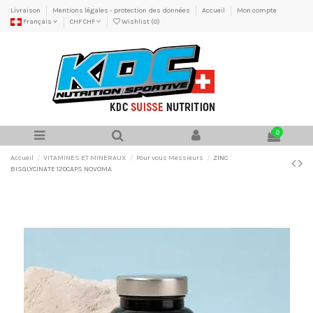
Livraison
Mentions légales - protection des données
Accueil
Mon compte
Français
CHF CHF
Wishlist (
0
)
0
Accueil
VITAMINES ET MINERAUX
Pour vous Messieurs
ZINC
BISGLYCINATE 120CAPS NOVOMA