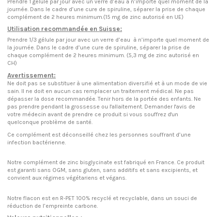
Prendre 1 gélule par jour avec un verre d’eau à n’importe quel moment de la
journée. Dans le cadre d’une cure de spiruline, séparer la prise de chaque
complément de 2 heures minimum.(15 mg de zinc autorisé en UE)
Utilisation recommandée en Suisse:
Prendre 1/3 gélule par jour avec un verre d’eau à n’importe quel moment de
la journée. Dans le cadre d’une cure de spiruline, séparer la prise de
chaque complément de 2 heures minimum. (5,3 mg de zinc autorisé en
CH)
Avertissement:
Ne doit pas se substituer à une alimentation diversifié et à un mode de vie
sain. Il ne doit en aucun cas remplacer un traitement médical. Ne pas
dépasser la dose recommandée. Tenir hors de la portée des enfants. Ne
pas prendre pendant la grossesse ou l'allaitement. Demander l'avis de
votre médecin avant de prendre ce produit si vous souffrez d'un
quelconque problème de santé.
Ce complément est déconseillé chez les personnes souffrant d’une
infection bactérienne.
Notre complément de zinc bisglycinate est fabriqué en France. Ce produit
est garanti sans OGM, sans gluten, sans additifs et sans excipients, et
convient aux régimes végétariens et végans.
Notre flacon est en R-PET 100% recyclé et recyclable, dans un souci de
réduction de l’empreinte carbone.