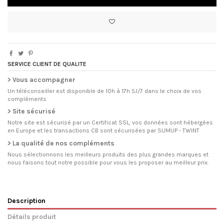
SERVICE CLIENT DE QUALITE
> Vous accompagner
Un téléconseiller est disponible de 10h à 17h 5J/7 dans le choix de vos
compléments
> Site sécurisé
Notre site est sécurisé par un Certificat SSL, vos données sont hébergées
en Europe et les transactions CB sont sécurisées par SUMUP - TWINT
> La qualité de nos compléments
Nous sélectionnons les meilleurs produits des plus grandes marques et
nous faisons tout notre possible pour vous les proposer au meilleur prix.
Description
Détails produit