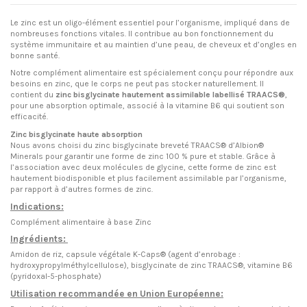
Le zinc est un oligo-élément essentiel pour l’organisme, impliqué dans de
nombreuses fonctions vitales. Il contribue au bon fonctionnement du
système immunitaire et au maintien d’une peau, de cheveux et d’ongles en
bonne santé.
Notre complément alimentaire est spécialement conçu pour répondre aux
besoins en zinc, que le corps ne peut pas stocker naturellement. Il
contient du
zinc bisglycinate hautement assimilable labellisé TRAACS®
,
pour une absorption optimale, associé à la vitamine B6 qui soutient son
efficacité.
Zinc bisglycinate haute absorption
Nous avons choisi du zinc bisglycinate breveté TRAACS® d’Albion®
Minerals pour garantir une forme de zinc 100 % pure et stable. Grâce à
l’association avec deux molécules de glycine, cette forme de zinc est
hautement biodisponible et plus facilement assimilable par l’organisme,
par rapport à d’autres formes de zinc.
Indications:
Complément alimentaire à base Zinc
Ingrédients:
Amidon de riz, capsule végétale K-Caps® (agent d’enrobage :
hydroxypropylméthylcellulose), bisglycinate de zinc TRAACS®, vitamine B6
(pyridoxal-5-phosphate)
Utilisation recommandée en Union Européenne: