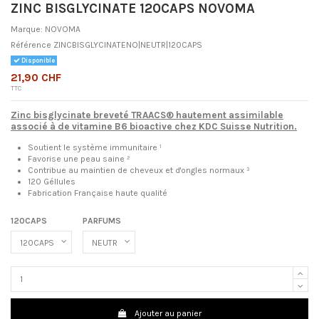
ZINC BISGLYCINATE 120CAPS NOVOMA
Marque:
NOVOMA
Référence
ZINCBISGLYCINATENO|NEUTR|120CAPS
Disponible
21,90 CHF
TTC
Zinc bisglycinate breveté TRAACS® hautement assimilable
associé à de vitamine B6 bioactive chez KDC Suisse Nutrition.
Soutient le système immunitaire ¹
Favorise une peau saine ²
Contribue au maintien de cheveux et d'ongles normaux ³
120 Géllules
Fabrication Française haute qualité
120CAPS
PARFUMS
Ajouter au panier