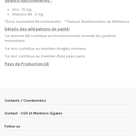
Valeurs nutritionnelles :
Zinc
: 15 mg
Vitamine B6 :
2 mg
*Dose Journalière Recommandée
**Valeurs Nutritionnelles de Référence
Détails des allégations de santé:
¹La vitamine B6 contribue
au fonctionnement normale du système
immunitaire
²Le zinc contribue au maintien d'ongles normaux
³Le zinc contribue au maintien d'une peau saine
Pays de Production:UE
EN STOCK
5 Produits
Condition
Nouveau produit
ean13
3052351247969
Date de disponibilité:
1900-01-01
Contacts / Coordonnées
Contact - CGV et Mentions légales
Follow us