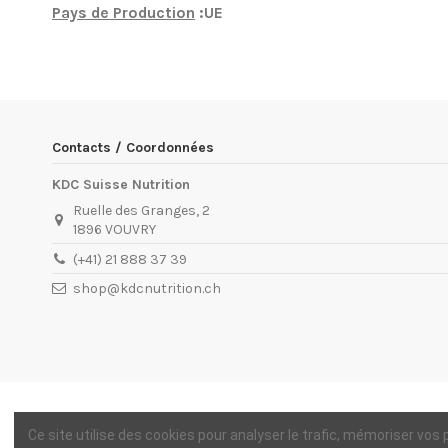
Pays de Production
:UE
EN STOCK
4 Produits
Condition
Nouveau produit
ean13
3770025711720
Date de disponibilité:
1900-01-01
Contacts / Coordonnées
KDC Suisse Nutrition
Ruelle des Granges, 2
1896 VOUVRY
(+41) 21 888 37 39
shop@kdcnutrition.ch
Ce site utilise des cookies pour analyser le trafic, mémoriser vos