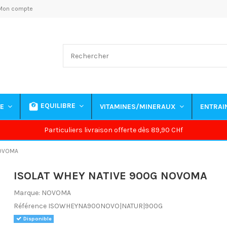
Mon compte
EQUILIBRE
NE
VITAMINES/MINERAUX
ENTRA
Particuliers livraison offerte dès 89,90 CHf
NOVOMA
ISOLAT WHEY NATIVE 900G NOVOMA
Marque:
NOVOMA
Référence
ISOWHEYNA900NOVO|NATUR|900G
Disponible