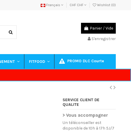
Français
CHF CHF
Wishlist (
0
)
Panier
/
Vide
S'enregistrer
PROMO DLC Courte
INEMENT
FITFOOD
SERVICE CLIENT DE
QUALITE
> Vous accompagner
Un téléconseiller est
disponible de 10h à 17h 5J/7