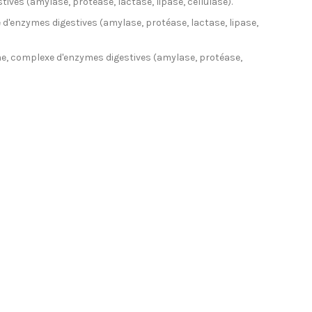
tives (amylase, protéase, lactase, lipase, cellulase).
e d'enzymes digestives (amylase, protéase, lactase, lipase,
ôme, complexe d'enzymes digestives (amylase, protéase,