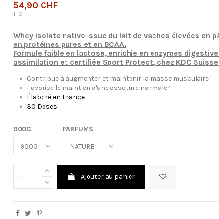
54,90 CHF
TTC
Whey isolate native issue du lait de vaches élevées en p
en protéines pures et en BCAA.
Formule faible en lactose, enrichie en enzymes digestive
assimilation et certifiée Sport Protect, chez KDC Suisse
Contribue à augmenter et maintenir la masse musculaire ¹
Favorise le maintien d'une ossature normale²
Élaboré en France
30 Doses
900G
PARFUMS
Ajouter au panier