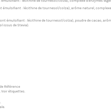
t émulsifiant : lécithine de tournesol/colza), complexe d'enzymes diges
nt émulsifiant : lécithine de tournesol/colza), arôme naturel, complex
dont émulsifiant : lécithine de tournesol/colza), poudre de cacao, ar
ol issus de Stevia).
 de Référence
 Voir étiquettes.
.
le.