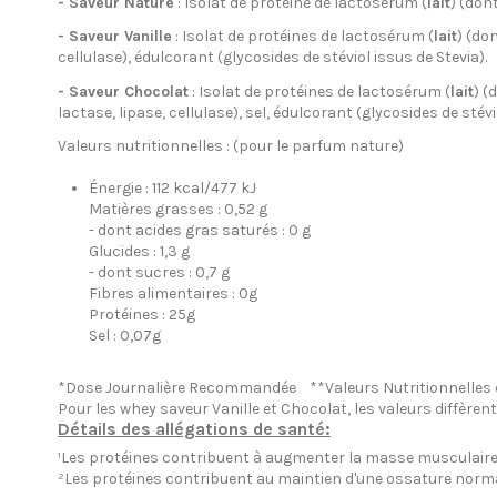
- Saveur Nature
: Isolat de protéine de lactosérum (
lait
) (don
- Saveur Vanille
: Isolat de protéines de lactosérum (
lait
) (do
cellulase), édulcorant (glycosides de stéviol issus de Stevia).
- Saveur Chocolat
: Isolat de protéines de lactosérum (
lait
) (
lactase, lipase, cellulase), sel, édulcorant (glycosides de stévi
Valeurs nutritionnelles : (pour le parfum nature)
Énergie :
112 kcal/477 kJ
Matières grasses :
0,52 g
- dont acides gras saturés :
0 g
Glucides :
1,3 g
- dont sucres :
0,7 g
Fibres alimentaires : 0g
Protéines : 25g
Sel
: 0,07g
*Dose Journalière Recommandée
**Valeurs Nutritionnelles
Pour les whey saveur Vanille et Chocolat, les valeurs diffèrent.
Détails des allégations de santé:
¹Les protéines contribuent à augmenter la masse musculaire
²Les protéines contribuent au maintien d'une ossature norma