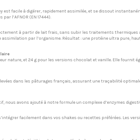
ey est facile à digérer, rapidement assimilée, et se dissout instantan
es par l’AFNOR (EN 17444).
ectement à partir de lait frais, sans subir les traitements thermiques 
re assimilation par l’organisme. Résultat : une protéine ultra pure, hau
laire
 nature, et 24 g pour les versions chocolat et vanille. Elle fournit ég
 élevées dans les pâturages français, assurant une traçabilité optim
estif, nous avons ajouté à notre formule un complexe d’enzymes digestiv
s’intégrer facilement dans vos shakes ou recettes préférées. Les vers