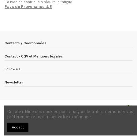
¹La niacine contribue a réduire la fatigue
Pays de Provenance :UE
EN STOCK
6 Produits
Condition
Nouveau produit
ean13
3760322507058
Date de disponibilité:
1900-01-01
Contacts / Coordonnées
Contact - CGV et Mentions légales
Follow us
Newsletter
Ce site utilise des cookies pour analyser le trafic, mémoriser vos
préférences et optimiser votre expérience.
Accept
Copyright 2021 - KDC DISTRIBUTION - All rights reserved - Design S.MATRONE