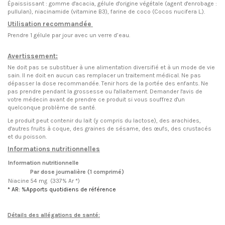
Épaississant : gomme d'acacia, gélule d'origine végétale (agent d'enrobage :
pullulan), niacinamide (vitamine B3), farine de coco (Cocos nucifera L.).
Utilisation recommandée
Prendre 1 gélule par jour avec un verre d’eau.
Avertissement:
Ne doit pas se substituer à une alimentation diversifié et à un mode de vie
sain. Il ne doit en aucun cas remplacer un traitement médical. Ne pas
dépasser la dose recommandée. Tenir hors de la portée des enfants. Ne
pas prendre pendant la grossesse ou l'allaitement. Demander l'avis de
votre médecin avant de prendre ce produit si vous souffrez d'un
quelconque problème de santé.
Le produit peut contenir du lait (y compris du lactose), des arachides,
d'autres fruits à coque, des graines de sésame, des œufs, des crustacés
et du poisson.
Informations nutritionnelles
Information nutritionnelle
Par dose journalière (1 comprimé)
Niacine
54 mg (337% Ar *)
* AR: %Apports quotidiens de référence
Détails des allégations de santé: