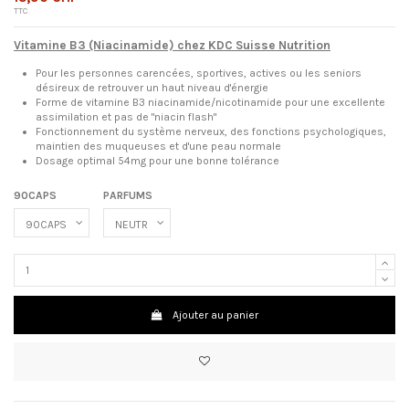
TTC
Vitamine B3 (Niacinamide) chez KDC Suisse Nutrition
Pour les personnes carencées, sportives, actives ou les seniors
désireux de retrouver un haut niveau d'énergie
Forme de vitamine B3 niacinamide/nicotinamide pour une excellente
assimilation et pas de "niacin flash"
Fonctionnement du système nerveux, des fonctions psychologiques,
maintien des muqueuses et d'une peau normale
Dosage optimal 54mg pour une bonne tolérance
90CAPS
PARFUMS
Ajouter au panier