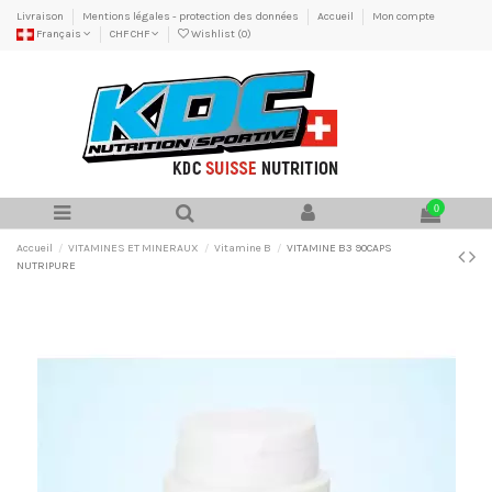
Livraison
Mentions légales - protection des données
Accueil
Mon compte
Français
CHF CHF
Wishlist (
0
)
0
Accueil
VITAMINES ET MINERAUX
Vitamine B
VITAMINE B3 90CAPS
NUTRIPURE