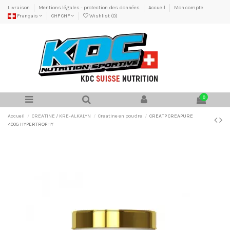
Livraison
Mentions légales - protection des données
Accueil
Mon compte
Français
CHF CHF
Wishlist (
0
)
0
Accueil
CREATINE / KRE-ALKALYN
Creatine en poudre
CREATP CREAPURE
400G HYPERTROPHY