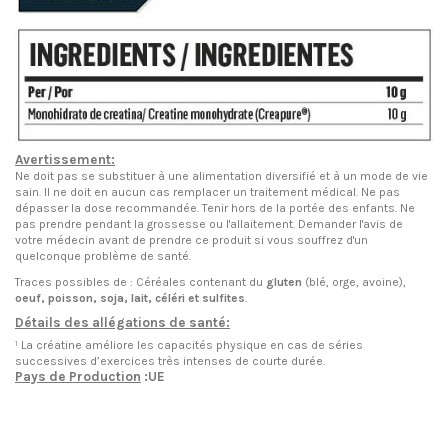
Avertissement:
Ne doit pas se substituer à une alimentation diversifié et à un mode de vie
sain. Il ne doit en aucun cas remplacer un traitement médical. Ne pas
dépasser la dose recommandée. Tenir hors de la portée des enfants. Ne
pas prendre pendant la grossesse ou l'allaitement. Demander l'avis de
votre médecin avant de prendre ce produit si vous souffrez d'un
quelconque problème de santé.
Traces possibles de : Céréales contenant du
gluten
(blé, orge, avoine),
oeuf, poisson, soja, lait, céléri et sulfites
.
Détails des allégations de santé:
¹ La créatine améliore les capacités physique en cas de séries
successives d’exercices très intenses de courte durée.
Pays de Production
:UE
EN STOCK
8 Produits
Condition
Nouveau produit
ean13
8436567071733