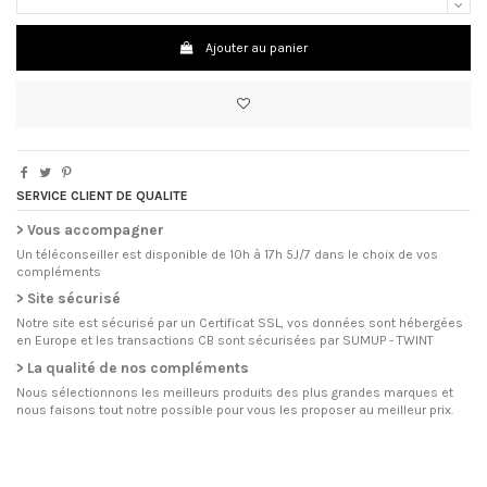
Ajouter au panier
SERVICE CLIENT DE QUALITE
> Vous accompagner
Un téléconseiller est disponible de 10h à 17h 5J/7 dans le choix de vos
compléments
> Site sécurisé
Notre site est sécurisé par un Certificat SSL, vos données sont hébergées
en Europe et les transactions CB sont sécurisées par SUMUP - TWINT
> La qualité de nos compléments
Nous sélectionnons les meilleurs produits des plus grandes marques et
nous faisons tout notre possible pour vous les proposer au meilleur prix.