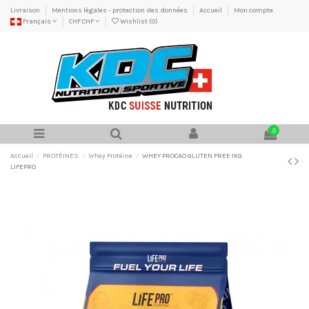
Livraison
Mentions légales - protection des données
Accueil
Mon compte
Français
CHF CHF
Wishlist (
0
)
0
Accueil
PROTÉINES
Whey Protéine
WHEY PROCAO GLUTEN FREE 1KG
LIFEPRO