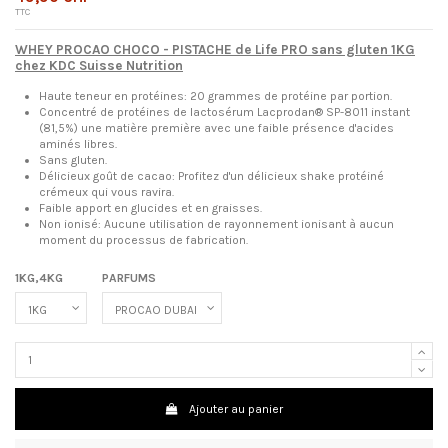
TTC
WHEY PROCAO CHOCO - PISTACHE de Life PRO sans gluten 1KG
chez KDC Suisse Nutrition
Haute teneur en protéines: 20 grammes de protéine par portion.
Concentré de protéines de lactosérum Lacprodan® SP-8011 instant
(81,5%) une matière première avec une faible présence d'acides
aminés libres.
Sans gluten.
Délicieux goût de cacao: Profitez d'un délicieux shake protéiné
crémeux qui vous ravira.
Faible apport en glucides et en graisses.
Non ionisé: Aucune utilisation de rayonnement ionisant à aucun
moment du processus de fabrication.
1KG,4KG
PARFUMS
Ajouter au panier