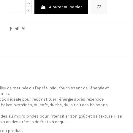
Ajouter au panier
eu de matinée ou l'après-midi, fournissant de l'énergie et
ries.
tion idéale pour reconstituer l'énergie après l'exercice.
akes protéinés, du café, du thé, du lait ou des boissons
es au micro-ondes pour intensifier son goût et sa texture. Il se
is ou des crèmes de fruits à coque.
 du produit.