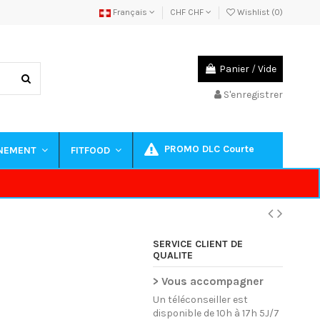
Français
CHF CHF
Wishlist (
0
)
Panier
/
Vide
S'enregistrer
PROMO DLC Courte
INEMENT
FITFOOD
SERVICE CLIENT DE
QUALITE
> Vous accompagner
Un téléconseiller est
disponible de 10h à 17h 5J/7