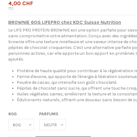
4,00 CHF
TTC
BROWNIE 60G LIFEPRO chez KDC Suisse Nutrition
Le LIFE PRO PROTEIN BROWNIE est une option parfaite pour savou
sans compromettre votre alimentation. Conçu avec des ingrédient
brownie offre une texture moelleuse et une saveur intense de ch
pépites de chocolat croquantes. C'est une alternative parfaite pou
personnes actives, car elle apporte un bon apport en protéines 
ajoutés.
Protéine de haute qualité pour contribuer à la régénération 
Farine d'avoine, qui apporte de l'énergie à libération soutenue
Poudre de cacao, qui intensifie son goût chocolaté.
Pépites de chocolat sans sucre, qui offrent une touche croq
Huiles végétales saines, améliorant la texture et la consistan
Édulcorants naturels, offrant une douceur sans besoin de su
60G
PARFUMS