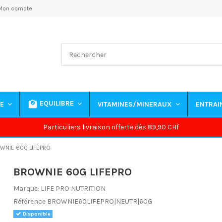
Mon compte
EQUILIBRE
NE
VITAMINES/MINERAUX
ENTRA
Particuliers livraison offerte dès 89,90 CHf
WNIE 60G LIFEPRO
BROWNIE 60G LIFEPRO
Marque:
LIFE PRO NUTRITION
Référence
BROWNIE60LIFEPRO|NEUTR|60G
Disponible