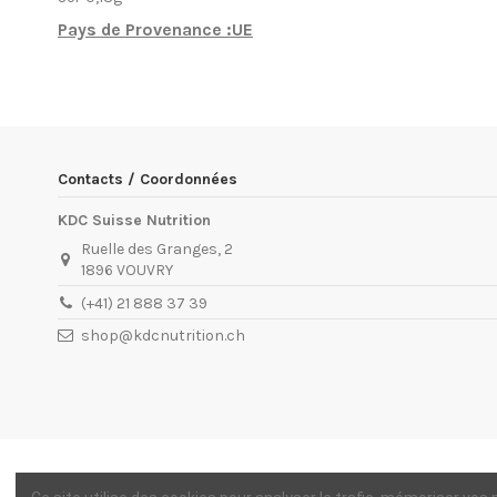
Pays de Provenance :UE
EN STOCK
13 Produits
Condition
Nouveau produit
ean13
8435635713230
Date de disponibilité:
1900-01-01
Contacts / Coordonnées
KDC Suisse Nutrition
Ruelle des Granges, 2
1896 VOUVRY
(+41) 21 888 37 39
shop@kdcnutrition.ch