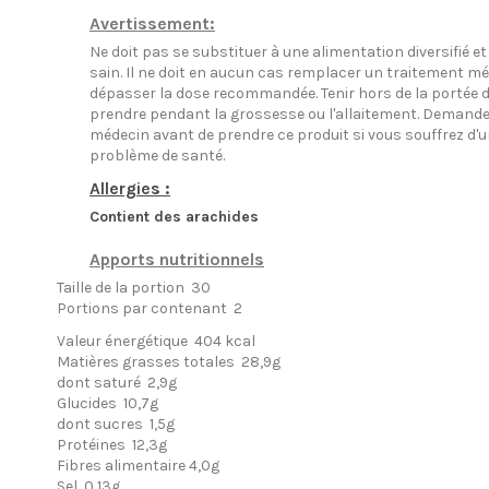
Avertissement:
Ne doit pas se substituer à une alimentation diversifié et
sain. Il ne doit en aucun cas remplacer un traitement mé
dépasser la dose recommandée. Tenir hors de la portée 
prendre pendant la grossesse ou l'allaitement. Demander 
médecin avant de prendre ce produit si vous souffrez d'
problème de santé.
Allergies :
Contient des arachides
Apports nutritionnels
Taille de la portion 30
Portions par contenant 2
Valeur énergétique 404 kcal
Matières grasses totales 28,9g
dont saturé 2,9g
Glucides 10,7g
dont sucres 1,5g
Protéines 12,3g
Fibres alimentaire 4,0g
Sel 0,13g