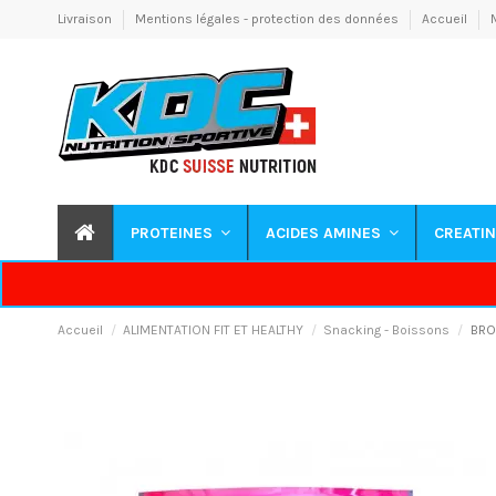
Livraison
Mentions légales - protection des données
Accueil
PROTEINES
ACIDES AMINES
CREATI
Accueil
ALIMENTATION FIT ET HEALTHY
Snacking - Boissons
BRO