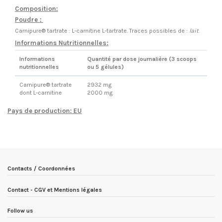
Composition:
Poudre :
Carnipure® tartrate : L-carnitine L-tartrate. Traces possibles de :
lait
.
Informations Nutritionnelles:
Informations
Quantité par dose journalière (3 scoops
nutritionnelles
ou 5 gélules)
Carnipure® tartrate
2932 mg
dont L-carnitine
2000 mg
Pays de production: EU
EN STOCK
5 Produits
Condition
Nouveau produit
ean13
3760322506495
Date de disponibilité:
1900-01-01
Contacts / Coordonnées
Contact - CGV et Mentions légales
Follow us