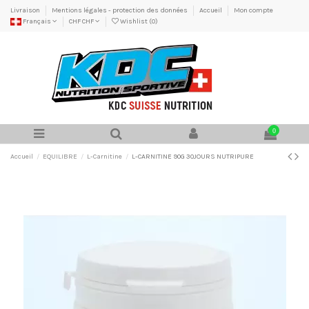
Livraison
Mentions légales - protection des données
Accueil
Mon compte
Français
CHF CHF
Wishlist (
0
)
0
Accueil
EQUILIBRE
L-Carnitine
L-CARNITINE 90G 30JOURS NUTRIPURE