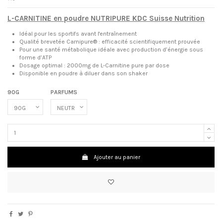
L-CARNITINE en poudre NUTRIPURE KDC Suisse Nutrition
Idéal pour les sportifs avant l'entraînement
Qualité brevetée Carnipure® : efficacité scientifiquement prouvée
Pour une santé métabolique idéale avec production d’énergie sous
forme d’ATP
Dosage optimal : 2000mg de L-Carnitine pure par dose
Disponible en poudre à diluer dans son shaker
90G
PARFUMS
Ajouter au panier