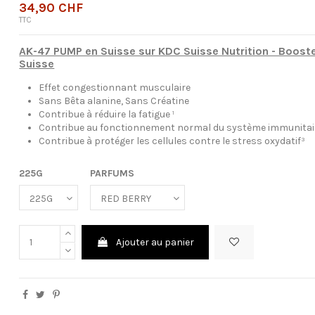
34,90 CHF
TTC
AK-47 PUMP en Suisse sur KDC Suisse Nutrition - Boost
Suisse
Effet congestionnant musculaire
Sans Bêta alanine, Sans Créatine
Contribue à réduire la fatigue ¹
Contribue au fonctionnement normal du système immunitai
Contribue à protéger les cellules contre le stress oxydatif³
225G
PARFUMS
Ajouter au panier