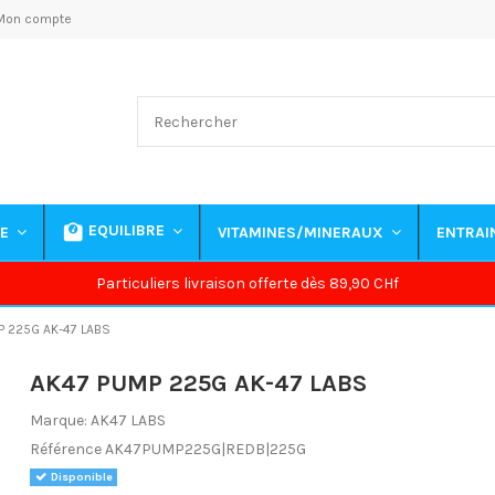
Mon compte
EQUILIBRE
NE
VITAMINES/MINERAUX
ENTRA
Particuliers livraison offerte dès 89,90 CHf
 225G AK-47 LABS
AK47 PUMP 225G AK-47 LABS
Marque:
AK47 LABS
Référence
AK47PUMP225G|REDB|225G
Disponible