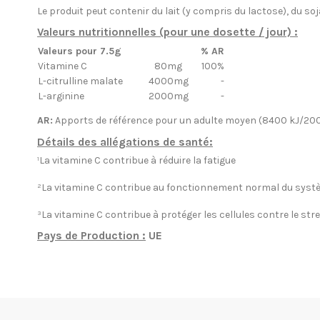
Le produit peut contenir du lait (y compris du lactose), du so
Valeurs nutritionnelles (pour une dosette / jour) :
Valeurs pour 7.5g
% AR
Vitamine C
80mg
100%
L-citrulline malate
4000mg
-
L-arginine
2000mg
-
AR:
Apports de référence pour un adulte moyen (8400 kJ/200
Détails des allégations de santé:
¹La vitamine C contribue à réduire la fatigue
²La vitamine C contribue au fonctionnement normal du syst
³La vitamine C contribue à protéger les cellules contre le str
Pays de Production :
UE
EN STOCK
5 Produits
Condition
Nouveau produit
ean13
8437018751280
Date de disponibilité:
1900-01-01