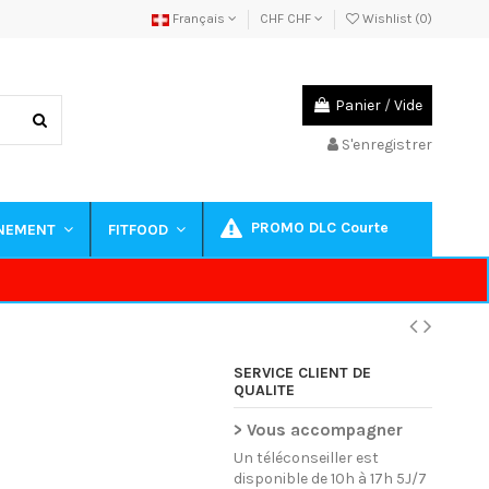
Français
CHF CHF
Wishlist (
0
)
Panier
/
Vide
S'enregistrer
PROMO DLC Courte
INEMENT
FITFOOD
SERVICE CLIENT DE
QUALITE
> Vous accompagner
Un téléconseiller est
disponible de 10h à 17h 5J/7