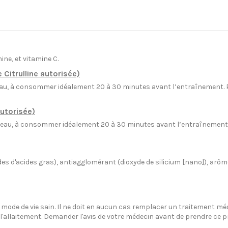
nine, et vitamine C.
Citrulline autorisée)
u, à consommer idéalement 20 à 30 minutes avant l’entraînement. Po
autorisée)
au, à consommer idéalement 20 à 30 minutes avant l’entraînement. 
rides d'acides gras), antiagglomérant (dioxyde de silicium [nano]), arô
un mode de vie sain. Il ne doit en aucun cas remplacer un traitement m
'allaitement. Demander l'avis de votre médecin avant de prendre ce p