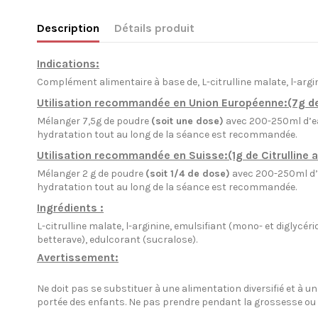
Description
Détails produit
Indications:
Complément alimentaire à base de,
L-citrulline malate, l-argi
Utilisation recommandée en Union Européenne:(7g de 
Mélanger 7,5g de poudre
(soit une dose)
avec 200-250ml d’ea
hydratation tout au long de la séance est recommandée.
Utilisation recommandée en Suisse:(1g de Citrulline 
Mélanger 2 g de poudre
(soit 1/4 de dose)
avec 200-250ml d’e
hydratation tout au long de la séance est recommandée.
Ingrédients :
L-citrulline malate, l-arginine, emulsifiant (mono- et diglycé
betterave), edulcorant (sucralose).
Avertissement:
Ne doit pas se substituer à une alimentation diversifié et à 
portée des enfants. Ne pas prendre pendant la grossesse ou l