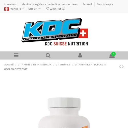
Livraison
Mentions légales - protection des données
Accueil
Mon compte
Français
CHF CHF
Wishlist (
0
)
0
Accueil
VITAMINES ET MINERAUX
Vitamine B
VITAMIN B2 RIBOFLAVIN
60CAPS OSTROVIT