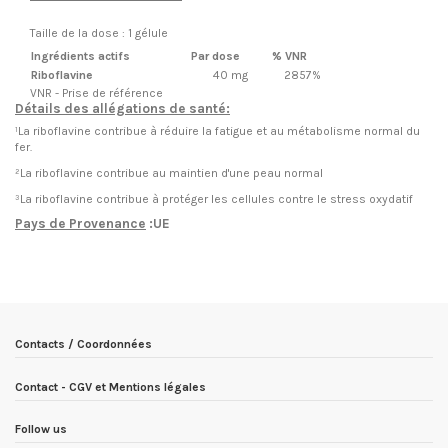
Taille de la dose : 1 gélule
Ingrédients actifs
Par dose
% VNR
Riboflavine
40 mg
2857%
VNR - Prise de référence
Détails des allégations de santé:
¹La riboflavine contribue à réduire la fatigue et au métabolisme normal du
fer.
²La riboflavine contribue au maintien d'une peau normal
³La
riboflavine
contribue
à protéger les cellules contre le stress oxydatif
Pays de Provenance
:UE
EN STOCK
11 Produits
Condition
Nouveau produit
ean13
5903933919393
Date de disponibilité:
1900-01-01
Contacts / Coordonnées
Contact - CGV et Mentions légales
Follow us