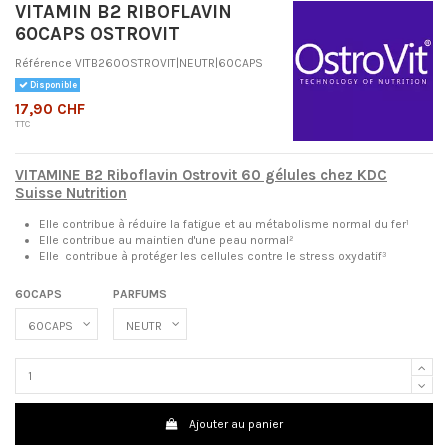
VITAMIN B2 RIBOFLAVIN
60CAPS OSTROVIT
Référence
VITB260OSTROVIT|NEUTR|60CAPS
Disponible
17,90 CHF
TTC
VITAMINE B2 Riboflavin Ostrovit 60 gélules chez KDC
Suisse Nutrition
Elle contribue à réduire la fatigue et au métabolisme normal du fer¹
Elle contribue au maintien d'une peau normal²
Elle
contribue
à protéger les cellules contre le stress oxydatif
³
60CAPS
PARFUMS
Ajouter au panier