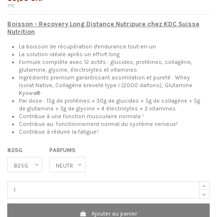
TTC
Boisson - Recovery Long Distance Nutripure chez KDC Suisse
Nutrition
La boisson de récupération d'endurance tout-en-un
La solution idéale après un effort long
Formule complète avec 12 actifs : glucides, protéines, collagène,
glutamine, glycine, électrolytes et vitamines
Ingrédients premium garantissant assimilation et pureté : Whey
Isolat Native, Collagène breveté type I (2000 daltons), Glutamine
Kyowa®
Par dose : 15g de protéines + 30g de glucides + 5g de collagène + 5g
de glutamine + 3g de glycine + 4 électrolytes + 3 vitamines
Contribue à une fonction musculaire normale ¹
Contribue au fonctionnement normal du système nerveux²
Contribue à réduire la fatigue³
825G
PARFUMS
Ajouter au panier