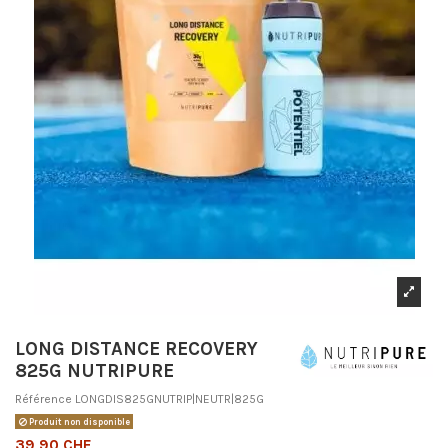
LONG DISTANCE RECOVERY
825G NUTRIPURE
Référence
LONGDIS825GNUTRIP|NEUTR|825G
Produit non disponible
39,90 CHF