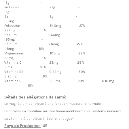
15g -
Protéines 27g -
15g -
Sel 1,2g -
0,66g -
Potassium 540mg 27%
297mg 15%
Sodium 365mg -
195mg -
Calcium 214mg 27%
118mg 15%
Magnésium 105mg 28%
58mg 15%
Vitamine C 23mg 29%
13mg 16%
Vitamine B2 0,42mg 30%
0,23mg 16%
Vitamine B1 0,32mg 29% 0.18 mg
16%
Détails des allégations de santé:
Le magnésium contribue à une fonction musculaire normale ¹
Le potassium contribue au fonctionnement normal du système nerveux²
La vitamine C contribue à réduire la fatigue³
Pays de Production
:UE