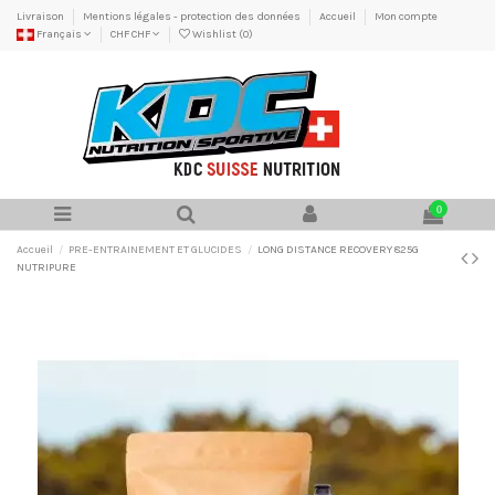
Livraison
Mentions légales - protection des données
Accueil
Mon compte
Français
CHF CHF
Wishlist (
0
)
0
Accueil
PRE-ENTRAINEMENT ET GLUCIDES
LONG DISTANCE RECOVERY 825G
NUTRIPURE