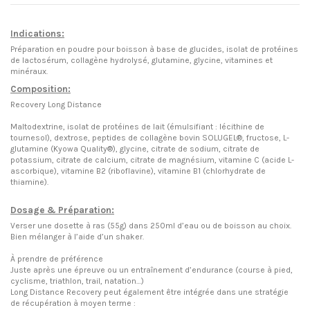
Indications:
Préparation en poudre pour boisson à base de glucides, isolat de protéines
de lactosérum, collagène hydrolysé, glutamine, glycine, vitamines et
minéraux.
Composition:
Recovery Long Distance
Maltodextrine, isolat de protéines de lait (émulsifiant : lécithine de
tournesol), dextrose, peptides de collagène bovin SOLUGEL®, fructose, L-
glutamine (Kyowa Quality®), glycine, citrate de sodium, citrate de
potassium, citrate de calcium, citrate de magnésium, vitamine C (acide L-
ascorbique), vitamine B2 (riboflavine), vitamine B1 (chlorhydrate de
thiamine).
Dosage & Préparation:
Verser une dosette à ras (55g) dans 250ml d’eau ou de boisson au choix.
Bien mélanger à l’aide d’un shaker.
À prendre de préférence
Juste après une épreuve ou un entraînement d’endurance (course à pied,
cyclisme, triathlon, trail, natation…)
Long Distance Recovery peut également être intégrée dans une stratégie
de récupération à moyen terme :