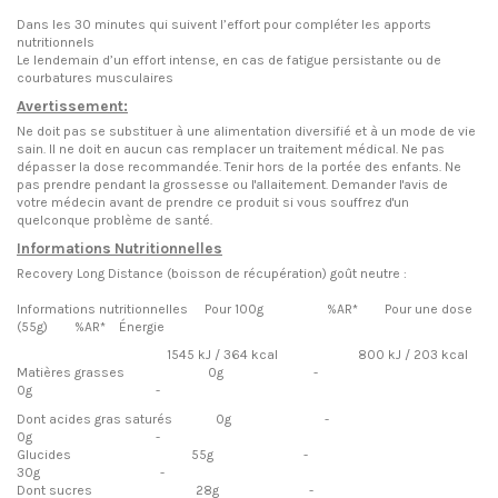
Dans les 30 minutes qui suivent l’effort pour compléter les apports
nutritionnels
Le lendemain d’un effort intense, en cas de fatigue persistante ou de
courbatures musculaires
Avertissement:
Ne doit pas se substituer à une alimentation diversifié et à un mode de vie
sain. Il ne doit en aucun cas remplacer un traitement médical. Ne pas
dépasser la dose recommandée. Tenir hors de la portée des enfants. Ne
pas prendre pendant la grossesse ou l'allaitement. Demander l'avis de
votre médecin avant de prendre ce produit si vous souffrez d'un
quelconque problème de santé.
Informations Nutritionnelles
Recovery Long Distance (boisson de récupération) goût neutre :
Informations nutritionnelles Pour 100g %AR* Pour une dose
(55g) %AR* Énergie
1545 kJ / 364 kcal 800 kJ / 203 kcal
Matières grasses 0g -
0g -
Dont acides gras saturés 0g -
0g -
Glucides 55g -
30g -
Dont sucres 28g -