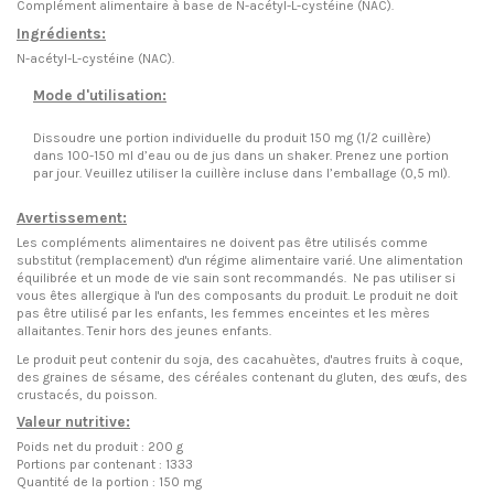
Complément alimentaire à base de N-acétyl-L-cystéine (NAC).
Ingrédients:
N-acétyl-L-cystéine (NAC).
Mode d'utilisation:
Dissoudre une portion individuelle du produit 150 mg (1/2 cuillère)
dans 100-150 ml d’eau ou de jus dans un shaker. Prenez une portion
par jour. Veuillez utiliser la cuillère incluse dans l’emballage (0,5 ml).
Avertissement:
Les compléments alimentaires ne doivent pas être utilisés
comme
substitut (remplacement) d'un r
é
gime alimentaire
varié. Une alimentation
équilibrée et un mode de vie sain sont recommandés. Ne pas utiliser si
vous êtes allergique à l'un des composants du produit. Le produit ne doit
pas être utilisé par les enfants, les femmes enceintes et les mères
allaitantes. Tenir hors des jeunes enfants.
Le produit peut contenir du soja, des cacahuètes, d'autres fruits à coque,
des graines de sésame, des céréales contenant du gluten, des œufs, des
crustacés, du poisson.
Valeur nutritive:
Poids net du produit : 200 g
Portions par contenant : 1333
Quantité de la portion : 150 mg