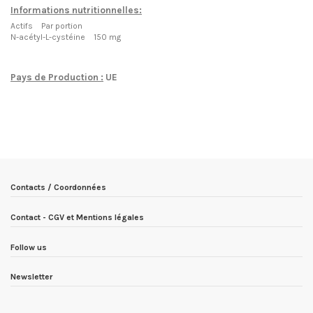
Informations nutritionnelles:
Actifs Par portion
N-acétyl-L-cystéine 150 mg
Pays de Production :
UE
EN STOCK
3 Produits
Condition
Nouveau produit
ean13
5903933902739
Date de disponibilité:
1900-01-01
Contacts / Coordonnées
Contact - CGV et Mentions légales
Follow us
Newsletter