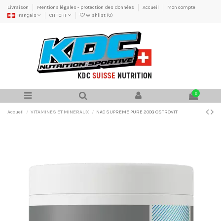
Livraison
Mentions légales - protection des données
Accueil
Mon compte
Français
CHF CHF
Wishlist (
0
)
0
Accueil
VITAMINES ET MINERAUX
NAC SUPREME PURE 200G OSTROVIT