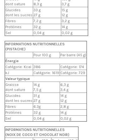
dont sature
8,3 g
3,7 g
Glucides
33 g
15 g
dont les sucres
27 g
12 g
Fibres
7,2 g
3,2 g
Protéines
32 g
14 g
Sel
0,04 g
0,02 g
INFORMATIONS NUTRITIONNELLES
(PISTACHE)
Pour 100 g
Par barre (45 g)
Énergie
Catégorie: Kcal
386
Catégorie: 174
kJ
Catégorie: 1619
Catégorie: 729
Valeur typique
Graisse
14 g
6,3 g
dont sature
7,5 g
3,4 g
Glucides
31 g
14 g
dont les sucres
27 g
12 g
Fibres
6.3g
2,8 g
Protéines
32 g
14 g
Sel
0,04 g
0,02 g
INFORMATIONS NUTRITIONNELLES
(NOIX DE COCO ET CHOCOLAT NOIR)