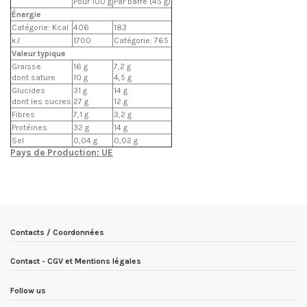
Pour 100 g
Par barre (45 g)
Énergie
Catégorie: Kcal
406
183
kJ
1700
Catégorie: 765
Valeur typique
Graisse
16 g
7,2 g
dont sature
10 g
4,5 g
Glucides
31 g
14 g
dont les sucres
27 g
12 g
Fibres
7,1 g
3,2 g
Protéines
32 g
14 g
Sel
0,04 g
0,02 g
Pays de Production: UE
EN STOCK
20 Produits
Condition
Nouveau produit
ean13
8051764431823
Date de disponibilité:
1900-01-01
Contacts / Coordonnées
Contact - CGV et Mentions légales
Follow us