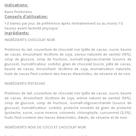
Indications:
Barre Protéinées
Conseils d'utilisation:
1-2 barres par jour, de préférence après l'entraînement ou au moins 1-2
heures avant l'activité physique.`
Ingrédients:
INGRÉDIENTS CHOCOLAT NOIR
Protéines du lait, couverture de chocolat noir (pâte de cacao, sucre, beurre
de cacao, émulsifiant: lécithine de soja, saveur naturelle de vanille) (19%),
sirop de glucose, sirop de fructose, isomalt-oligosaccharide (source de
glucose), humidificateur: sorbitol, grain de chocolat (sucre, pâte de cacao,
beurre de cacao, émulsifiant: lécithine de soja, aromatisation naturelle,
huile de cacao Peut contenir des traces d'arachides, de sésame et de noix.
INGRÉDIENTS PISTACHIO
Protéines de lait, couverture de chocolat noir (pâte de cacao, sucre, beurre
de cacao, émulsifiant: lécithine de soja, arôme naturel de vanille) (19%),
sirop de glucose, sirop de fructose, isomalt-oligosaccharide (source de
glucose), humidificateur: sorbitol, pistache enrobée de grain de pistache
(pistache, sucre, sucre inverse, colorants: chlorophylle, curcumine) (3,5%),
fruits Peut contenir des traces d'arachides, d'œufs, de sésame et de noix.
INGRÉDIENTS NOIX DE COCO ET CHOCOLAT NOIR