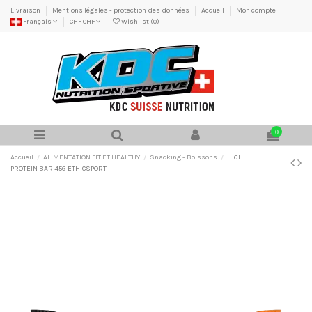
Livraison
Mentions légales - protection des données
Accueil
Mon compte
Français
CHF CHF
Wishlist (
0
)
0
Accueil
ALIMENTATION FIT ET HEALTHY
Snacking - Boissons
HIGH
PROTEIN BAR 45G ETHICSPORT