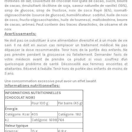
Protéines de lait, couverture de chocolat noir (pâte de cacao, sucre, beurre
de cacao, émulsifiant: lécithine de soja, saveur naturelle de vanille) (19%),
sirop de glucose, sirop de fructose, noix de coco Rapè (6%), isomalt-
oligosaccharide (source de glucose), humidificateur: sorbitol, huile de noix
de coco, fructo-oligosaccharides, huile de tournesol, maltodextrine, beurre
de cacao, arômes. Peut contenir des traces d'arachides, de sésame et de
noix.
Avertissements:
Ne doit pas se substituer à une alimentation diversifié et à un mode de vie
sain. Il ne doit en aucun cas remplacer un traitement médical. Ne pas
dépasser la dose recommandée. Tenir hors de la portée des enfants. Ne
pas prendre pendant la grossesse ou l'allaitement. Demander l'avis de
votre médecin avant de prendre ce produit si vous souffrez d'un
quelconque problème de santé.
Déconseillé aux femmes enceintes et
allaitantes. Réservé à l'adulte. Tenir hors de portée des enfants de moins de
3 ans.
Une consommation excessive peut avoir un effet laxatif.
Informations nutritionnelles:
INFORMATIONS NUTRITIONNELLES
(CHOCOLAT NOIR)
Pour 100 g
Par barre (45 g)
Énergie
Catégorie: Kcal
405
Catégorie: 182
kJ
Catégorie: 1698
764
Valeur typique
Graisse
15 g
6,8 g