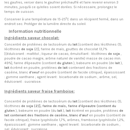
les gaufres, verser dans le gaufrier préchauffé et faire revenir environ 3
minutes, jusqu'à ce qu'elles soient dorées. Si nécessaire, prolongez le
temps de cuisson.
Conserver à une température de 15-25°C dans un récipient fermé, dans un
endroit sec. Protéger de la lumière directe du soleil.
Information nutritionnelle
Ingrédients saveur chocolat:
Concentré de protéines de lactosérum du
lait
[contient des lécithines (1);
lécithines
de soja
(2)], farine de maïs, gouttes de chocolat 13,7%
[(édulcorant : maltitol ; liqueur de cacao, émulsifiant : lécithines
de soja
,
poudre de cacao maigre, arôme naturel de vanille) masse de cacao min.
49%], farine d'épeautre (contient
du gluten
), babeurre en poudre (de
lait
),
lait
écrémé en poudre, protéines
de lait
contenant des fractions de
caséine, blanc
d'oeuf
en poudre (contient de l'acide citrique), épaississant
: gomme xanthane ; agent levant : bicarbonate de sodium ; arôme, sel,
édulcorant : sucralose.
Ingrédients saveur fraise framboise:
Concentré de protéines de lactosérum du
lait
[contient des lécithines (1);
lécithines
de soja (2)], farine de maïs, farine d'épeautre (contient
du
gluten
), babeurre en poudre (du
lait
),
lait
écrémé en poudre,
protéines
de
lait contenant des fractions de caséine, blanc
d'œuf
en poudre (contient de
l'acide citrique), fraise lyophilisée 1,7%, arômes, framboise lyophilisée 1,2%,
épaississant : gomme xanthane ; agent levant : bicarbonate de sodium ;
sel, édulcorant : sucralose.