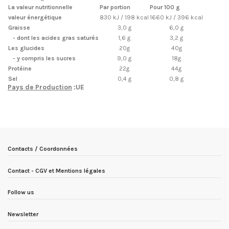
La valeur nutritionnelle
Par portion
Pour 100 g
valeur énergétique
830 kJ / 198 kcal
1660 kJ / 396 kcal
Graisse
3,0 g
6,0 g
- dont les acides gras saturés
1,6 g
3,2 g
Les glucides
20g
40g
- y compris les sucres
9,0 g
18g
Protéine
22g
44g
Sel
0,4 g
0,8 g
Pays de Production
:UE
Condition
Nouveau produit
ean13
5903933916064
Date de disponibilité:
1900-01-01
Contacts / Coordonnées
Contact - CGV et Mentions légales
Follow us
Newsletter