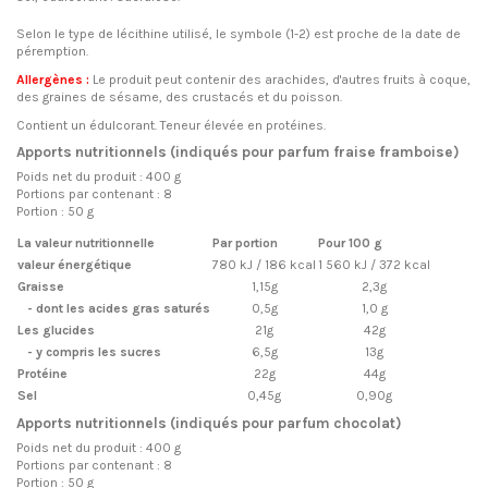
Selon le type de lécithine utilisé, le symbole (1-2) est proche de la date de
péremption.
Allergènes :
Le produit peut contenir des arachides, d'autres fruits à coque,
des graines de sésame, des crustacés et du poisson.
Contient un édulcorant. Teneur élevée en protéines.
Apports nutritionnels (indiqués pour parfum fraise framboise)
Poids net du produit : 400 g
Portions par contenant : 8
Portion : 50 g
La valeur nutritionnelle
Par portion
Pour 100 g
valeur énergétique
780 kJ / 186 kcal
1 560 kJ / 372 kcal
Graisse
1,15g
2,3g
- dont les acides gras saturés
0,5g
1,0 g
Les glucides
21g
42g
- y compris les sucres
6,5g
13g
Protéine
22g
44g
Sel
0,45g
0,90g
Apports nutritionnels (indiqués pour parfum chocolat)
Poids net du produit : 400 g
Portions par contenant : 8
Portion : 50 g