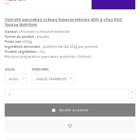
TTC
OstroVit pancakes crèpes hyperprotéinés 400 g chez KDC
Suisse Nutrition
Saveur:
chocolat ou fraise/framboise
Forme du produit :
poudre
Poids net:
400g
Ingrédient dominant :
protéine de lait (22g par portion)
Produit végétarien :
Oui
MIx pour préparation pancakes protéinés Ostrovit
400G
PARFUMS
Ajouter au panier