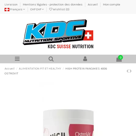
Livraison
Mentions légales - protection des données
Accueil
Mon compte
Français
CHF CHF
Wishlist (
0
)
0
Accueil
ALIMENTATION FIT ET HEALTHY
HIGH PROTEIN PANCAKES 400G
OSTROVIT