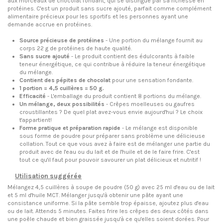
aux morceaux de chocolat fondant, qui se distingue par sa richesse en
protéines. C'est un produit sans sucre ajouté, parfait comme complément
alimentaire précieux pour les sportifs et les personnes ayant une
demande accrue en protéines.
Source précieuse de protéines
- Une portion du mélange fournit au
corps 22 g de protéines de haute qualité.
Sans sucre ajouté
- Le produit contient des édulcorants à faible
teneur énergétique, ce qui contribue à réduire la teneur énergétique
du mélange.
Contient des pépites de chocolat
pour une sensation fondante.
1 portion = 4,5 cuillères = 50 g.
Efficacité
- L'emballage du produit contient 8 portions du mélange.
Un mélange, deux possibilités
- Crêpes moelleuses ou gaufres
croustillantes ? De quel plat avez-vous envie aujourd'hui ? Le choix
t'appartient!
Forme pratique et préparation rapide
- Le mélange est disponible
sous forme de poudre pour préparer sans problème une délicieuse
collation. Tout ce que vous avez à faire est de mélanger une partie du
produit avec de l'eau ou du lait et de l'huile et de le faire frire. C'est
tout ce qu'il faut pour pouvoir savourer un plat délicieux et nutritif !
Utilisation suggérée
Mélangez 4,5 cuillères à soupe de poudre (50 g) avec 25 ml d'eau ou de lait
et 5 ml d'huile MCT. Mélanger jusqu'à obtenir une pâte ayant une
consistance uniforme. Si la pâte semble trop épaisse, ajoutez plus d'eau
ou de lait. Attends 5 minutes. Faites frire les crêpes des deux côtés dans
une poêle chaude et bien graissée jusqu'à ce qu'elles soient dorées. Pour