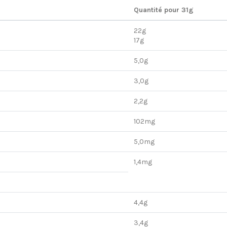
Quantité pour 31g
22g
17g
5,0g
3,0g
2,2g
102mg
5,0mg
1,4mg
4,4g
3,4g