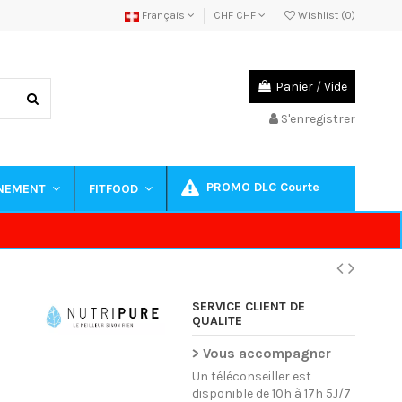
Français
CHF CHF
Wishlist (
0
)
Panier
/
Vide
S'enregistrer
PROMO DLC Courte
INEMENT
FITFOOD
SERVICE CLIENT DE
QUALITE
> Vous accompagner
Un téléconseiller est
disponible de 10h à 17h 5J/7