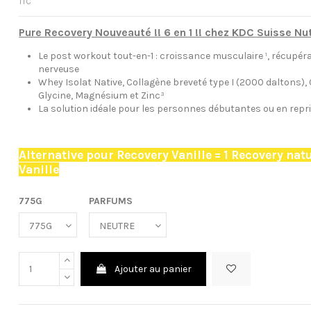
TTC
Pure Recovery Nouveauté !! 6 en 1 !! chez KDC Suisse Nut
Le post workout tout-en-1 : croissance musculaire ¹, récupéra
nerveuse
Whey Isolat Native, Collagène breveté type I (2000 daltons),
Glycine, Magnésium et Zinc³
La solution idéale pour les personnes débutantes ou en repri
dose : 22g de protéines + 5g de collagène +3g de glycine + 2g
5mg de Zinc
Alternative pour Recovery Vanille = 1 Recovery nat
Vanille
775G
PARFUMS
Ajouter au panier