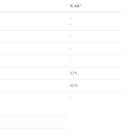
% AR*
-
-
-
-
-
27%
50%
-