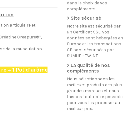
dans le choix de vos
compléments
rition
> Site sécurisé
tion articulaire et
Notre site est sécurisé par
un Certificat SSL, vos
 Créatine Creapure®²,
données sont hébergées en
Europe et les transactions
se de la musculation.
ar
CB sont sécurisées par
 de créatine + 100mg de Mg +
SUMUP - TWINT
> La qualité de nos
ure + 1 Pot d’arôme
compléments
Nous sélectionnons les
meilleurs produits des plus
grandes marques et nous
faisons tout notre possible
pour vous les proposer au
meilleur prix.