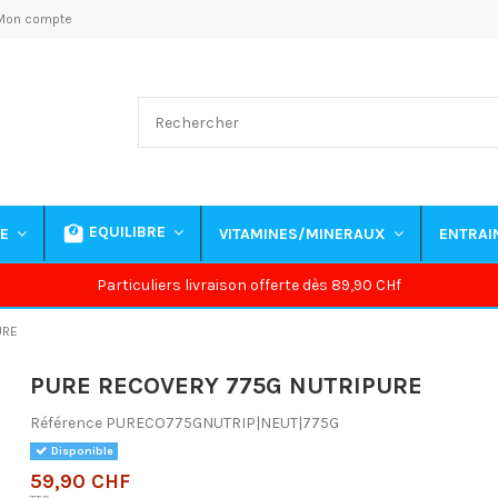
Mon compte
EQUILIBRE
NE
VITAMINES/MINERAUX
ENTRA
Particuliers livraison offerte dès 89,90 CHf
URE
PURE RECOVERY 775G NUTRIPURE
Référence
PURECO775GNUTRIP|NEUT|775G
Disponible
59,90 CHF