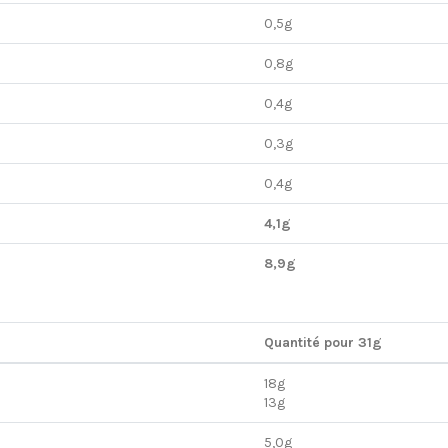
0,5g
0,8g
0,4g
0,3g
0,4g
4,1g
8,9g
Quantité pour 31g
18g
13g
5,0g