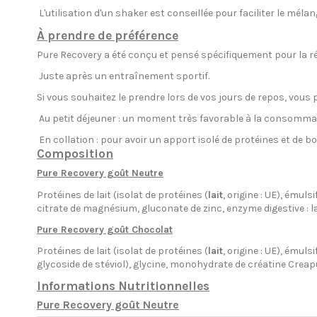
L'utilisation d'un shaker est conseillée pour faciliter le mélan
À prendre de préférence
Pure Recovery a été conçu et pensé spécifiquement pour la r
Juste après un entraînement sportif.
Si vous souhaitez le prendre lors de vos jours de repos, vou
Au petit déjeuner : un moment très favorable à la consomma
En collation : pour avoir un apport isolé de protéines et de 
Composition
Pure Recovery goût Neutre
Protéines de lait (isolat de protéines (
lait
, origine : UE), ému
citrate de magnésium, gluconate de zinc, enzyme digestive : l
Pure Recovery goût Chocolat
Protéines de lait (isolat de protéines (
lait
, origine : UE), émul
glycoside de stéviol), glycine, monohydrate de créatine Creap
Informations Nutritionnelles
Pure Recovery goût Neutre