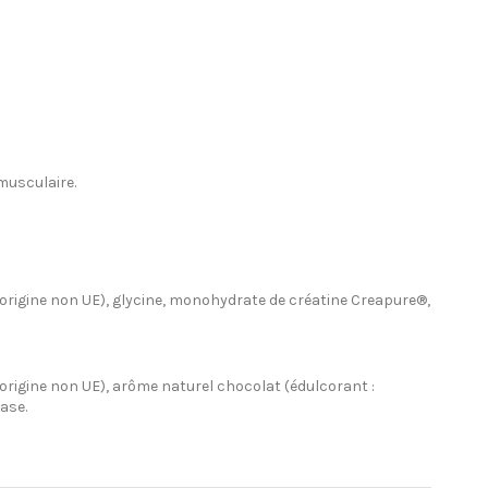
musculaire.
™ (origine non UE), glycine, monohydrate de créatine Creapure®,
 (origine non UE), arôme naturel chocolat (édulcorant :
ase.