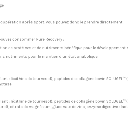
ge.
écupération après sport. Vous pouvez donc le prendre directement :
s pouvez consommer Pure Recovery :
tion de protéines et de nutriments bénéfique pour le développement 
bons nutriments pour le maintien d’un état anabolique.
lsifiant : lécithine de tournesol), peptides de collagène bovin SOLUGEL
actase.
sifiant : lécithine de tournesol), peptides de collagène bovin SOLUGEL™
ure®, citrate de magnésium, gluconate de zinc, enzyme digestive : lact