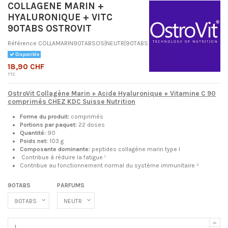
COLLAGENE MARIN +
HYALURONIQUE + VITC
90TABS OSTROVIT
Référence
COLLAMARIN90TABSOS|NEUTR|90TABS
Disponible
18,90 CHF
TTC
OstroVit Collagène Marin + Acide Hyaluronique + Vitamine C 90
comprimés CHEZ KDC Suisse Nutrition
Forme du produit:
comprimés
Portions par paquet:
22 doses
Quantité:
90
Poids net:
103 g
Composante dominante:
peptides
collagène marin type I
Contribue à réduire la fatigue ¹
Contribue au fonctionnement normal du système immunitaire ²
90TABS
PARFUMS