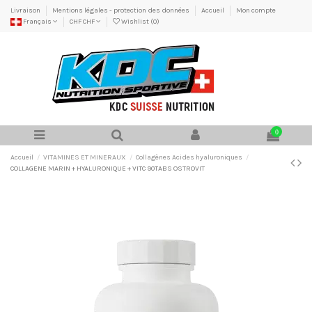
Livraison
Mentions légales - protection des données
Accueil
Mon compte
Français
CHF CHF
Wishlist (
0
)
0
Accueil
VITAMINES ET MINERAUX
Collagènes Acides hyaluroniques
COLLAGENE MARIN + HYALURONIQUE + VITC 90TABS OSTROVIT