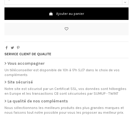
Ajouter au panier
SERVICE CLIENT DE QUALITE
> Vous accompagner
Un téléconseiller est disponible de 10h à 17h 5J/7 dans le choix de vos
compléments
> Site sécurisé
Notre site est sécurisé par un Certificat SSL, vos données sont hébergées
en Europe et les transactions CB sont sécurisées par SUMUP - TWINT
> La qualité de nos compléments
Nous sélectionnons les meilleurs produits des plus grandes marques et
nous faisons tout notre possible pour vous les proposer au meilleur prix.