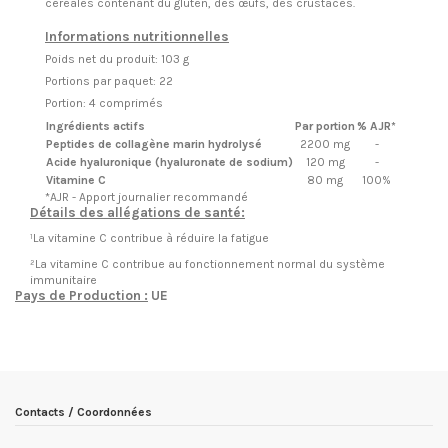
céréales contenant du gluten, des œufs, des crustacés.
Informations nutritionnelles
Poids net du produit: 103 g
Portions par paquet: 22
Portion: 4 comprimés
Ingrédients actifs
Par portion
% AJR*
Peptides de collagène marin hydrolysé
2200 mg
-
Acide hyaluronique (hyaluronate de sodium)
120 mg
-
Vitamine C
80 mg
100%
*AJR - Apport journalier recommandé
Détails des allégations de santé:
¹La vitamine C contribue à réduire la fatigue
²La vitamine C contribue au fonctionnement normal du système
immunitaire
Pays de Production :
UE
EN STOCK
26 Produits
Condition
Nouveau produit
ean13
5903933906409
Date de disponibilité:
1900-01-01
Contacts / Coordonnées