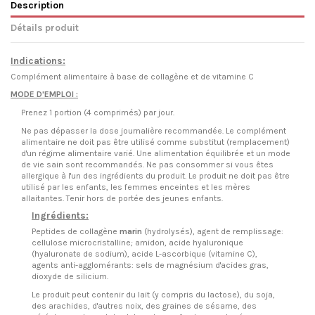
Description
Détails produit
Indications:
Complément alimentaire à base de collagène et de vitamine C
MODE D'EMPLOI :
Prenez 1 portion (4 comprimés) par jour.
Ne pas dépasser la dose journalière recommandée. Le complément
alimentaire ne doit pas être utilisé comme substitut (remplacement)
d'un régime alimentaire varié. Une alimentation équilibrée et un mode
de vie sain sont recommandés. Ne pas consommer si vous êtes
allergique à l'un des ingrédients du produit. Le produit ne doit pas être
utilisé par les enfants, les femmes enceintes et les mères
allaitantes. Tenir hors de portée des jeunes enfants.
Ingrédients:
Peptides de collagène
marin
(hydrolysés), agent de remplissage:
cellulose microcristalline; amidon, acide hyaluronique
(hyaluronate de sodium), acide L-ascorbique (vitamine C),
agents anti-agglomérants: sels de magnésium d'acides gras,
dioxyde de silicium.
Le produit peut contenir du lait (y compris du lactose), du soja,
des arachides, d'autres noix, des graines de sésame, des