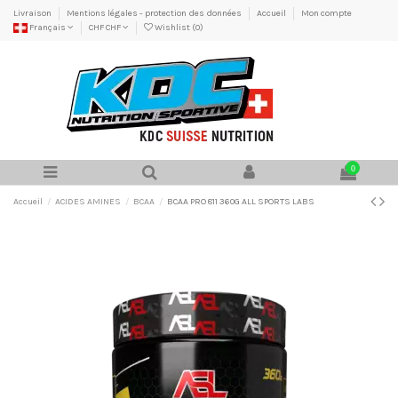
Livraison
Mentions légales - protection des données
Accueil
Mon compte
Français
CHF CHF
Wishlist (
0
)
0
Accueil
ACIDES AMINES
BCAA
BCAA PRO 811 360G ALL SPORTS LABS