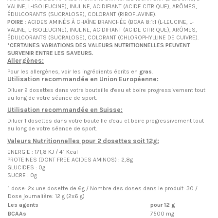
VALINE, L-ISOLEUCINE), INULINE, ACIDIFIANT (ACIDE CITRIQUE), ARÔMES,
ÉDULCORANTS (SUCRALOSE), COLORANT (RIBOFLAVINE).
POIRE
: ACIDES AMINÉS À CHAÎNE BRANCHÉE (BCAA 8:1:1 (L-LEUCINE, L-
VALINE, L-ISOLEUCINE), INULINE, ACIDIFIANT (ACIDE CITRIQUE), ARÔMES,
ÉDULCORANTS (SUCRALOSE), COLORANT (CHLOROPHYLLINE DE CUIVRE).
*CERTAINES VARIATIONS DES VALEURS NUTRITIONNELLES PEUVENT
SURVENIR ENTRE LES SAVEURS.
Allergènes:
Pour les allergènes, voir les ingrédients écrits en
gras
.
Utilisation recommandée en Union Européenne:
Diluer 2 dosettes dans votre bouteille d'eau et boire progressivement tout
au long de votre séance de sport.
Utilisation recommandée en Suisse:
Diluer 1 dosettes dans votre bouteille d'eau et boire progressivement tout
au long de votre séance de sport.
Valeurs Nutritionnelles pour 2 dosettes soit 12g:
ENERGIE : 171,8 KJ / 41 Kcal
PROTEINES (DONT FREE ACIDES AMINOS) : 2,8g
GLUCIDES : 0g
SUCRE : 0g
1 dose: 2x une dosette de 6g / Nombre des doses dans le produit: 30 /
Dose journalière: 12 g (2x6 g)
Les agents
pour 12 g
BCAAs
7500 mg