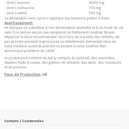
- dont L-Leucine
6000 mg
- dont L-isoleucine
750 mg
- dont L-valine
750 mg
La déclaration sans sucre s’applique aux boissons prêtes à boire
Avertissement:
Ne doit pas se substituer à une alimentation diversifié et à un mode de vie
sain. Il ne doit en aucun cas remplacer un traitement médical. Ne pas
dépasser la dose recommandée. Tenir hors de la portée des enfants. Ne
pas prendre pendant la grossesse ou l'allaitement. Demander l'avis de
votre médecin avant de prendre ce produit si vous souffrez d'un
quelconque problème de santé.
Le produit peut contenir du lait (y compris du lactose), des arachides,
d'autres fruits à coque, des graines de sésame, des œufs, des crustacés
et du poisson.
Pays de Production
:UE
EN STOCK
3 Produits
Condition
Nouveau produit
Date de disponibilité:
1900-01-01
Contacts / Coordonnées