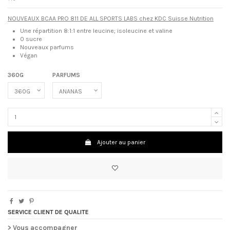
NOUVEAUX BCAA PRO 811 DE ALL SPORTS LABS chez KDC Suisse Nutrition
Une répartition 8:1:1 entre leucine; isoleucine et valine
0 sucre
Nouveaux parfums
Végan
360G
PARFUMS
Ajouter au panier
SERVICE CLIENT DE QUALITE
> Vous accompagner