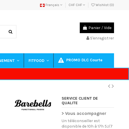
Français
CHF CHF
Wishlist (
0
)
Panier
/
Vide
S'enregistrer
PROMO DLC Courte
INEMENT
FITFOOD
SERVICE CLIENT DE
QUALITE
> Vous accompagner
Un téléconseiller est
disponible de 10h à 17h 5J/7