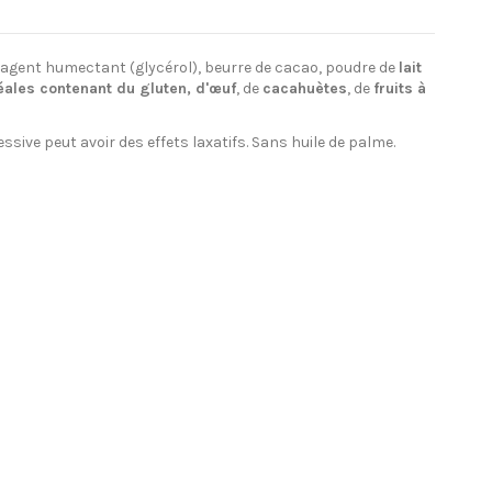
e, agent humectant (glycérol), beurre de cacao, poudre de
lait
éales contenant du gluten, d'œuf
, de
cacahuètes
, de
fruits à
ive peut avoir des effets laxatifs. Sans huile de palme.