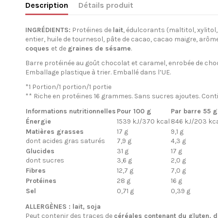
Description
Détails produit
INGRÉDIENTS:
Protéines de
lait
, édulcorants (maltitol, xylit
entier, huile de tournesol, pâte de cacao, cacao maigre, arôme
coques
et de
graines de sésame
.
Barre protéinée au goût chocolat et caramel, enrobée de choc
Emballage plastique à trier. Emballé dans l’UE.
*1 Portion/1 portion/1 portie
** Riche en protéines 16 grammes. Sans sucres ajoutes. Conti
Informations nutritionnelles
Pour 100 g
Par barre 55 g
Énergie
1539 kJ/370 kcal
846 kJ/203 kc
Matières grasses
17 g
9,1 g
dont acides gras saturés
7,9 g
4,3 g
Glucides
31 g
17 g
dont sucres
3,6 g
2,0 g
Fibres
12,7 g
7,0 g
Protéines
28 g
16 g
Sel
0,71 g
0,39 g
ALLERGÈNES : lait, soja
Peut contenir des traces de
céréales contenant du gluten, d