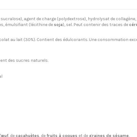
ol, sucralose), agent de charge (polydextrose), hydrolysat de collagèn
s, émulsifiant (lécithine de
soja
), sel. Peut contenir des traces de
cér
olat au lait (30%). Contient des édulcorants. Une consommation excess
ent des sucres naturels.
al
'œuf
, de
cacahuètes
, de
fruits à coques
et de
graines de sésame
.