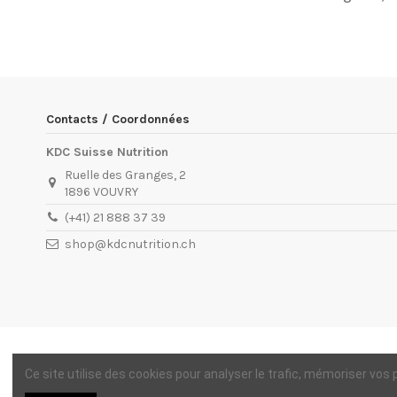
EN STOCK
9 Produits
Condition
Nouveau produit
ean13
7340001804843
Date de disponibilité:
1900-01-01
Contacts / Coordonnées
KDC Suisse Nutrition
Ruelle des Granges, 2
1896 VOUVRY
(+41) 21 888 37 39
shop@kdcnutrition.ch
Ce site utilise des cookies pour analyser le trafic, mémoriser vos
Copyright 2021 - KDC DISTRIBUTION - All rights reserved - D