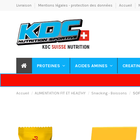
Livraison
Mentions légales - protection des données
Accueil
PROTEINES
ACIDES AMINES
CREATI
Accueil
ALIMENTATION FIT ET HEALTHY
Snacking - Boissons
SOF