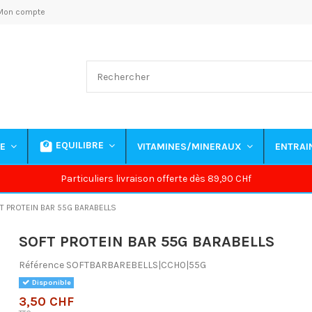
Mon compte
EQUILIBRE
NE
VITAMINES/MINERAUX
ENTRA
Particuliers livraison offerte dès 89,90 CHf
T PROTEIN BAR 55G BARABELLS
SOFT PROTEIN BAR 55G BARABELLS
Référence
SOFTBARBAREBELLS|CCH0|55G
Disponible
3,50 CHF