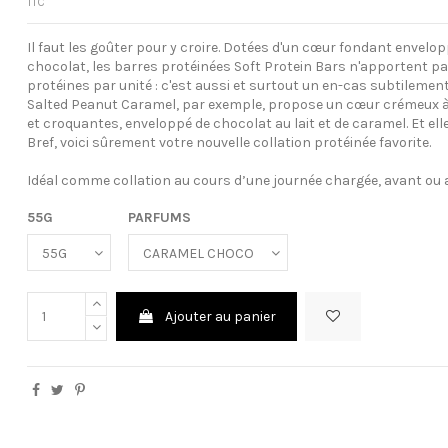
TTC
Il faut les goûter pour y croire. Dotées d'un cœur fondant envelo
chocolat, les barres protéinées Soft Protein Bars n'apportent pa
protéines par unité : c'est aussi et surtout un en-cas subtileme
Salted Peanut Caramel, par exemple, propose un cœur crémeux 
et croquantes, enveloppé de chocolat au lait et de caramel. Et ell
Bref, voici sûrement votre nouvelle collation protéinée favorite.
Idéal comme collation au cours d’une journée chargée, avant ou 
55G
PARFUMS
Ajouter au panier