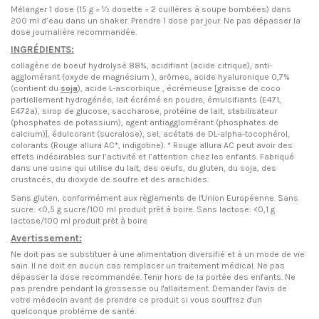
Mélanger 1 dose (15 g = ½ dosette = 2 cuillères à soupe bombées) dans
200 ml d’eau dans un shaker. Prendre 1 dose par jour. Ne pas dépasser la
dose journalière recommandée.
INGRÉDIENTS
:
collagène de boeuf hydrolysé 88%, acidifiant (acide citrique), anti-
agglomérant (oxyde de magnésium ), arômes, acide hyaluronique 0,7%
(contient du
soja
), acide L-ascorbique , écrémeuse [graisse de coco
partiellement hydrogénée, lait écrémé en poudre, émulsifiants (E471,
E472a), sirop de glucose, saccharose, protéine de lait, stabilisateur
(phosphates de potassium), agent antiagglomérant (phosphates de
calcium)], édulcorant (sucralose), sel, acétate de DL-alpha-tocophérol,
colorants (Rouge allura AC*, indigotine). * Rouge allura AC peut avoir des
effets indésirables sur l’activité et l’attention chez les enfants. Fabriqué
dans une usine qui utilise du lait, des oeufs, du gluten, du soja, des
crustacés, du dioxyde de soufre et des arachides.
Sans gluten, conformément aux règlements de l'Union Européenne. Sans
sucre: <0,5 g sucre/100 ml produit prêt à boire. Sans lactose: <0,1 g
lactose/100 ml produit prêt à boire
Avertissement:
Ne doit pas se substituer à une alimentation diversifié et à un mode de vie
sain. Il ne doit en aucun cas remplacer un traitement médical. Ne pas
dépasser la dose recommandée. Tenir hors de la portée des enfants. Ne
pas prendre pendant la grossesse ou l'allaitement. Demander l'avis de
votre médecin avant de prendre ce produit si vous souffrez d'un
quelconque problème de santé.