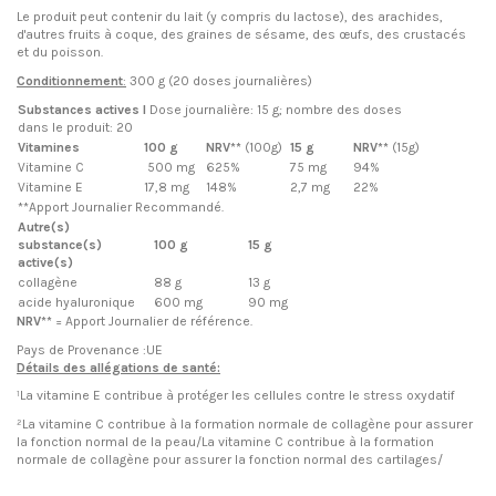
Le produit peut contenir du lait (y compris du lactose), des arachides,
d'autres fruits à coque, des graines de sésame, des œufs, des crustacés
et du poisson.
Conditionnement
:
300 g (20 doses journalières)
Substances actives I
Dose journalière: 15 g; nombre des doses
dans le produit: 20
Vitamines
100 g
NRV**
(100g)
15 g
NRV**
(15g)
Vitamine C
500 mg
625%
75 mg
94%
Vitamine E
17,8 mg
148%
2,7 mg
22%
**Apport Journalier Recommandé.
Autre(s)
substance(s)
100 g
15 g
active(s)
collagène
88 g
13 g
acide hyaluronique
600 mg
90 mg
NRV**
= Apport Journalier de référence.
Pays de Provenance :UE
Détails des allégations de santé:
¹La vitamine E contribue
à protéger les cellules contre le stress oxydatif
²La vitamine C contribue à la formation normale de collagène pour assurer
la fonction normal de la peau/La vitamine C contribue à la formation
normale de collagène pour assurer la fonction normal des cartilages/
EN STOCK
1 Produits