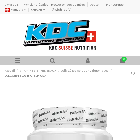
Livraison
Mentions légales - protection des données
Accueil
Mon compte
Français
CHF CHF
Wishlist (
0
)
0
Accueil
VITAMINES ET MINERAUX
Collagènes Acides hyaluroniques
COLLAGEN 300G BIOTECH USA