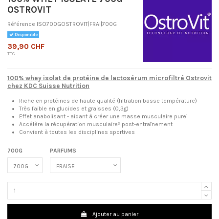
OSTROVIT
Référence
ISO700GOSTROVIT|FRAI|700G
Disponible
39,90 CHF
TTC
100% whey
isolat de protéine de lactosérum microfiltré Ostrovit
chez KDC Suisse Nutrition
Riche en protéines de haute qualité (filtration basse température)
Très faible en glucides et graisses (0,3g)
Effet anabolisant - aidant à créer une masse musculaire pure¹
Accélère la récupération musculaire² post-entraînement
Convient à toutes les disciplines sportives
700G
PARFUMS
Ajouter au panier