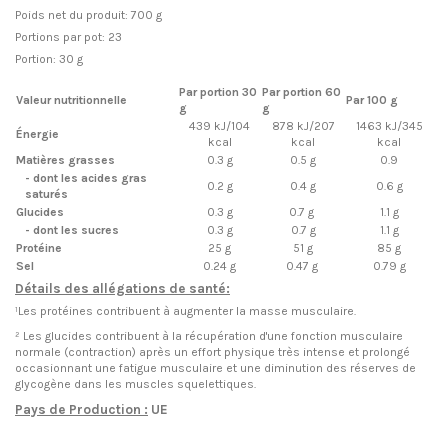
Poids net du produit: 700 g
Portions par pot: 23
Portion: 30 g
Par portion 30
Par portion 60
Valeur nutritionnelle
Par 100 g
g
g
439 kJ/104
878 kJ/207
1463 kJ/345
Énergie
kcal
kcal
kcal
Matières grasses
0.3 g
0.5 g
0.9
- dont les acides gras
0.2 g
0.4 g
0.6 g
saturés
Glucides
0.3 g
0.7 g
1.1 g
- dont les sucres
0.3 g
0.7 g
1.1 g
Protéine
25 g
51 g
85 g
Sel
0.24 g
0.47 g
0.79 g
Détails des allégations de santé:
¹Les protéines contribuent à augmenter la masse musculaire.
² Les glucides contribuent à la récupération d'une fonction musculaire
normale (contraction) après un effort physique très intense et prolongé
occasionnant une fatigue musculaire et une diminution des réserves de
glycogène dans les muscles squelettiques.
Pays de Production :
UE
EN STOCK
2 Produits