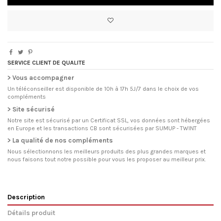
SERVICE CLIENT DE QUALITE
> Vous accompagner
Un téléconseiller est disponible de 10h à 17h 5J/7 dans le choix de vos
compléments
> Site sécurisé
Notre site est sécurisé par un Certificat SSL, vos données sont hébergées
en Europe et les transactions CB sont sécurisées par SUMUP - TWINT
> La qualité de nos compléments
Nous sélectionnons les meilleurs produits des plus grandes marques et
nous faisons tout notre possible pour vous les proposer au meilleur prix.
Description
Détails produit