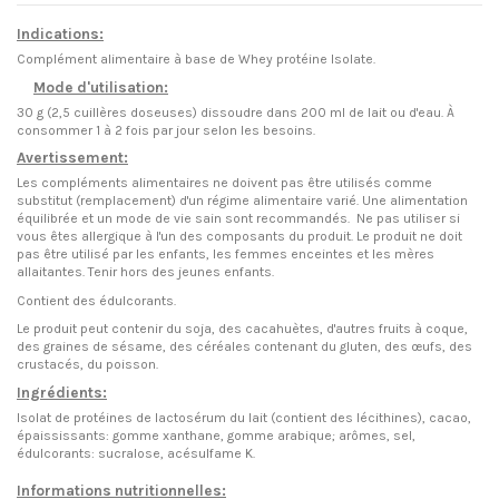
Indications:
Complément alimentaire à base de Whey protéine Isolate.
Mode d'utilisation:
30 g (2,5
cuillères doseuses
) dissoudre dans 200 ml de lait ou d'eau. À
consommer 1 à 2 fois par jour selon les besoins.
Avertissement:
Les compléments alimentaires ne doivent pas être utilisés
comme
substitut (remplacement) d'un r
é
gime alimentaire
varié. Une alimentation
équilibrée et un mode de vie sain sont recommandés. Ne pas utiliser si
vous êtes allergique à l'un des composants du produit. Le produit ne doit
pas être utilisé par les enfants, les femmes enceintes et les mères
allaitantes. Tenir hors des jeunes enfants.
Contient des édulcorants.
Le produit peut contenir du soja, des cacahuètes, d'autres fruits à coque,
des graines de sésame, des céréales contenant du gluten, des œufs, des
crustacés, du poisson.
Ingrédients:
Isolat de protéines de lactosérum du lait (contient des lécithines), cacao,
épaississants: gomme xanthane, gomme arabique; arômes, sel,
édulcorants: sucralose, acésulfame K.
Informations nutritionnelles: