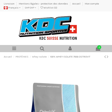
Livraison
Mentions légales - protection des données
Accueil
Mon compte
Français
CHF CHF
Wishlist (
0
)
0
Accueil
PROTÉINES
Whey Isolate
100% WHEY ISOLATE 700G OSTROVIT