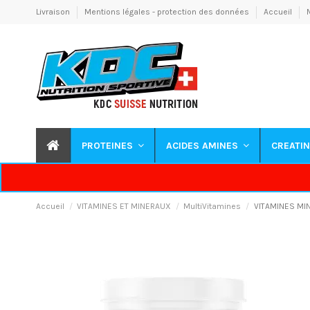
Livraison
Mentions légales - protection des données
Accueil
PROTEINES
ACIDES AMINES
CREATI
Accueil
VITAMINES ET MINERAUX
MultiVitamines
VITAMINES MI