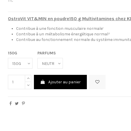
TTC
OstroVit VIT&MIN en poudre150 g Multivitamines chez K
Contribue à une fonction musculaire normale¹
Contribue à un métabolisme énergétique normal²
Contribue
au fonctionnement normale du système immunita
150G
PARFUMS
Ajouter au panier