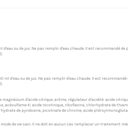
l d'eau ou de jus. Ne pas remplir d'eau chaude. Il est recommandé de p
).
00 ml d'eau ou de jus. Ne pas remplir d'eau chaude. Il est recommandé 
).
de magnésium d'acide citrique, arôme, régulateur d'acidité: acide citri
lose, acésulfame K; acide nicotinique, riboflavine, chlorhydrate de thi
lorhydrate de pyridoxine, picolinate de chrome, acide ptéroylmonoglu
un mode de vie sain. Il ne doit en aucun cas remplacer un traitement m