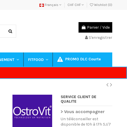
Français
CHF CHF
Wishlist (
0
)
Panier
/
Vide
S'enregistrer
PROMO DLC Courte
INEMENT
FITFOOD
SERVICE CLIENT DE
QUALITE
> Vous accompagner
Un téléconseiller est
disponible de 10h à 17h 5J/7