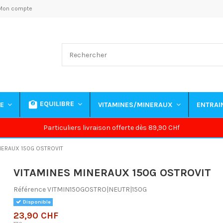
Mon compte
EQUILIBRE
NE
VITAMINES/MINERAUX
ENTRA
Particuliers livraison offerte dès 89,90 CHf
NERAUX 150G OSTROVIT
VITAMINES MINERAUX 150G OSTROVIT
Référence
VITMIN150GOSTRO|NEUTR|150G
Disponible
23,90 CHF