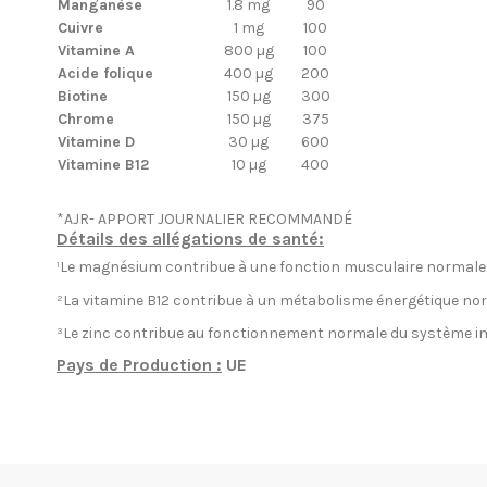
Manganèse
1.8 mg
90
Cuivre
1 mg
100
Vitamine A
800 µg
100
Acide folique
400 µg
200
Biotine
150 µg
300
Chrome
150 µg
375
Vitamine D
30 µg
600
Vitamine B12
10 µg
400
*AJR- APPORT JOURNALIER RECOMMANDÉ
Détails des allégations de santé:
¹Le magnésium contribue à une fonction musculaire normale
²La vitamine B12 contribue à un métabolisme énergétique no
³Le zinc contribue
au fonctionnement normale du système i
Pays de Production :
UE
EN STOCK
6 Produits
Condition
Nouveau produit
ean13
5903933904290
Date de disponibilité:
1900-01-01