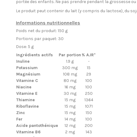
portée des enfants. Ne pas prendre pendant la grossesse ou l
Le produit peut contenir du lait (y compris du lactose), du s
Informations nutritionnelles
Poids net du produit: 150 g
Portions par paquet: 30
Dose: 5 g
Ingrédients actifs
Par portion
% AJR*
Inuline
1.9 g
-
Potassium
300 mg
15
Magnésium
108 mg
29
Vitamine C
80 mg
100
Niacine
16 mg
100
Vitamine E
30 mg
250
Thiamine
15 mg
1364
Riboflavine
15 mg
1071
Zinc
15 mg
150
Fer
14 mg
100
Acide pantothénique
12 mg
200
Vitamine B6
2 mg
143