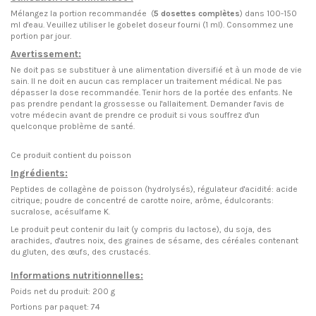
Mélangez la portion recommandée (
5 dosettes complètes
) dans 100-150
ml d'eau. Veuillez utiliser le gobelet doseur fourni (1 ml). Consommez une
portion par jour.
Avertissement:
Ne doit pas se substituer à une alimentation diversifié et à un mode de vie
sain. Il ne doit en aucun cas remplacer un traitement médical. Ne pas
dépasser la dose recommandée. Tenir hors de la portée des enfants. Ne
pas prendre pendant la grossesse ou l'allaitement. Demander l'avis de
votre médecin avant de prendre ce produit si vous souffrez d'un
quelconque problème de santé.
Ce produit contient du poisson
Ingrédients:
Peptides de collagène de poisson (hydrolysés), régulateur d'acidité: acide
citrique; poudre de concentré de carotte noire, arôme, édulcorants:
sucralose, acésulfame K.
Le produit peut contenir du lait (y compris du lactose), du soja, des
arachides, d'autres noix, des graines de sésame, des céréales contenant
du gluten, des œufs, des crustacés.
Informations nutritionnelles:
Poids net du produit: 200 g
Portions par paquet: 74