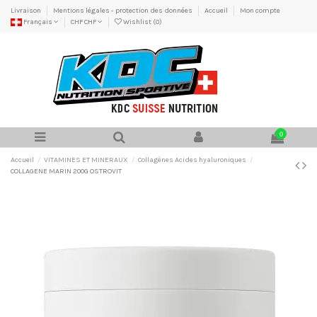
Livraison
Mentions légales - protection des données
Accueil
Mon compte
Français
CHF CHF
Wishlist (
0
)
0
Accueil
VITAMINES ET MINERAUX
Collagènes Acides hyaluroniques
COLLAGENE MARIN 200G OSTROVIT