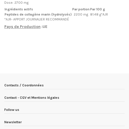
Dose: 2700 mg
Ingrédients actifs
Par portion
Par 100 g
Peptides de collagène marin (hydrolysés)
2200 mg
81.48 g*AJR
*AJR- APPORT JOURNALIER RECOMMANDÉ
Pays de Production
:UE
EN STOCK
8 Produits
Condition
Nouveau produit
ean13
5903933903521
Date de disponibilité:
1900-01-01
Contacts / Coordonnées
Contact - CGV et Mentions légales
Follow us
Newsletter