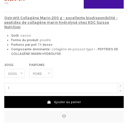
TTC
OstroVit Collagène Marin 200 g - excellente biodisponibilité -
peptides de collagène marin hydrolysé chez KDC Suisse
Nutrition
Goût:
cassis
Forme du produit:
poudre
Portions par pot:
74
doses
Composante dominante:
collagène de poisson type I -
PEPTIDES DE
COLLAGÈNE MARIN HYDROLYSE
200G
PARFUMS
Ajouter au panier