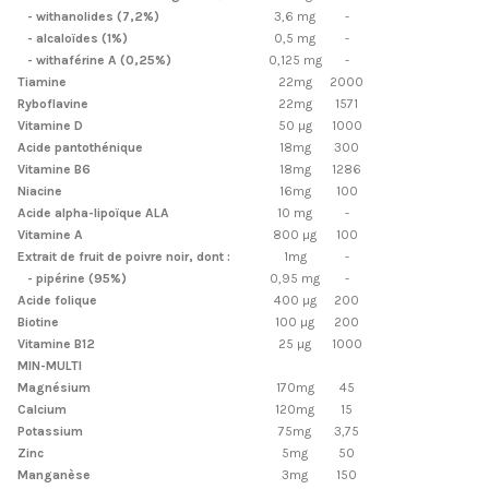
- withanolides (7,2%)
3,6 mg
-
- alcaloïdes (1%)
0,5 mg
-
- withaférine A (0,25%)
0,125 mg
-
Tiamine
22mg
2000
Ryboflavine
22mg
1571
Vitamine D
50 µg
1000
Acide pantothénique
18mg
300
Vitamine B6
18mg
1286
Niacine
16mg
100
Acide alpha-lipoïque ALA
10 mg
-
Vitamine A
800 µg
100
Extrait de fruit de poivre noir, dont :
1mg
-
- pipérine (95%)
0,95 mg
-
Acide folique
400 µg
200
Biotine
100 µg
200
Vitamine B12
25 µg
1000
MIN-MULTI
Magnésium
170mg
45
Calcium
120mg
15
Potassium
75mg
3,75
Zinc
5mg
50
Manganèse
3mg
150