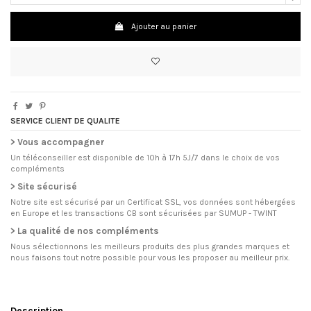
Ajouter au panier
SERVICE CLIENT DE QUALITE
> Vous accompagner
Un téléconseiller est disponible de 10h à 17h 5J/7 dans le choix de vos
compléments
> Site sécurisé
Notre site est sécurisé par un Certificat SSL, vos données sont hébergées
en Europe et les transactions CB sont sécurisées par SUMUP - TWINT
> La qualité de nos compléments
Nous sélectionnons les meilleurs produits des plus grandes marques et
nous faisons tout notre possible pour vous les proposer au meilleur prix.
Description