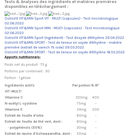
Tests & Analyses des ingrédients et matières premières
disponibles en téléchargement :
OstroVit VIT&MIN Sport VIT - MULTI (capsules) - Test microbiologique
02.06.2022
OstroVit VIT&MIN Sport MIN - MULTI (capsules) - Test microbiologique
02.06.2022
OstroVit VIT&MIN Sport (ingrédient) - Test d'oxyde d'éthylène 29.04.2022
OstroVit VIT&MIN SPORT - Test de teneur en oxyde d'éthylène - matière
première (extrait de varech 1% iode) 09.03.2022
OstroVit VIT&MIN SPORT - Test de teneur en oxyde d'éthylène 18.02.2022
Apports nutritionnels:
Poids net du produit : 73 g
Portions par contenant : 30
Portion : 1 gélule
Ingrédients actifs
Par portion
% IR*
VIT-MULTI
Vitamine C
320mg
400
N-acétyl L-cystéine
75mg
-
Vitamine E
24mg
200
Extrait de feuille d'ortie
60mg
-
Extrait de feuille de thé vert, dont :
60mg
-
- polyphénols (50%)
30mg
-
Extrait de racine d'Ashwagandha, dont :
50mg
-