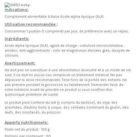
Indications:
Complément alimentaire à base
Acide alpha lipoïque (ALA)
Utilisation recommandée
:
Consommer 1 portion (1 comprimé) par jour, de préférence avec un repas.
Ingrédients:
Acide alpha lipoïque (ALA), agent de charge : cellulose microcristalline ;
amidon, anti-agglomérants : sels de magnésium d'acides gras, dioxyde de
silicium.
Avertissement:
Ne doit pas se substituer à une alimentation diversifié et à un mode de vie
sain. Il ne doit en aucun cas remplacer un traitement médical. Ne pas
dépasser la dose recommandée. Tenir hors de la portée des enfants. Ne
pas prendre pendant la grossesse ou l'allaitement. Demander l'avis de
votre médecin avant de prendre ce produit si vous souffrez d'un
quelconque problème de santé.
Le produit peut contenir du lait (y compris du lactose), du soja, des
arachides, d'autres fruits à coque, des céréales contenant du gluten, des
œufs, des crustacés, du poisson.
Apports nutritionnels:
Poids net du produit : 103 g
Portions par contenant : 90