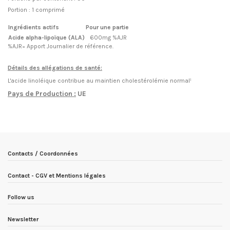
Portion : 1 comprimé
Ingrédients actifs
Pour une partie
Acide alpha-lipoïque (ALA)
600mg %AJR
%AJR= Apport Journalier de référence.
Détails des allégations de santé:
L'acide linoléique contribue au maintien cholestérolémie normal¹
Pays de Production :
UE
Condition
Nouveau produit
ean13
5903246220919
Date de disponibilité:
1900-01-01
Contacts / Coordonnées
Contact - CGV et Mentions légales
Follow us
Newsletter