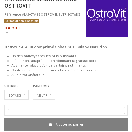
OSTROVIT
Référence
ALA90TABSOSTROVI|NEUTR|90TABS
Produit non disponible
34,90 CHF
TTC
OstroVit ALA 90 comprimés chez KDC Suisse Nutrition
Un des antioxydants les plus puissants
Idéalement adapté tout en réduisant la graisse corporelle
Augmente l'absorption de certains nutriments
Contribue au maintien d'une cholestérolémie normale¹
A un effet chélateur
90TABS
PARFUMS
Ajouter au panier