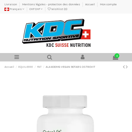
Livraison
Mentions légales - protection des données
Accueil
Mon compte
Français
CHF CHF
Wishlist (
0
)
0
Accueil
EQUILIBRE
FAT
ALA 600MG VEGAN 90TABS OSTROVIT