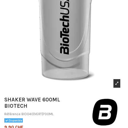
SHAKER WAVE 600ML
BIOTECH
Référence
BIO040|VERT|700ML
Disponible
9,90 CHF