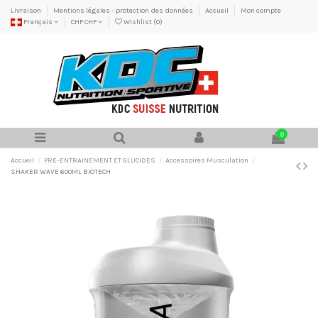
Livraison
Mentions légales - protection des données
Accueil
Mon compte
Français
CHF CHF
Wishlist (
0
)
0
Accueil
PRE-ENTRAINEMENT ET GLUCIDES
Accessoires Musculation
SHAKER WAVE 600ML BIOTECH