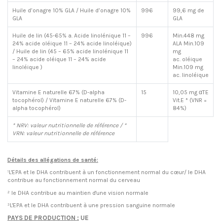
Huile d’onagre 10% GLA / Huile d’onagre 10%
996
99,6 mg de
GLA
GLA
Huile de lin (45-65% a. Acide linolénique 11 –
996
Min.448 mg
24% acide oléique 11 – 24% acide linoléique)
ALA Min.109
/ Huile de lin (45 – 65% acide linolénique 11
mg
– 24% acide oléique 11 – 24% acide
ac. oléique
linoléique )
Min.109 mg
ac. linoléique
Vitamine E naturelle 67% (D-alpha
15
10,05 mg αTE
tocophérol) / Vitamine E naturelle 67% (D-
Vit.E * (VNR =
alpha tocophérol)
84%)
* NRV: valeur nutritionnelle de référence / *
VRN: valeur nutritionnelle de référence
Détails des allégations de santé:
¹L'EPA et le DHA contribuent à un fonctionnement normal du cœur/ le DHA
contribue au fonctionnement normal du cerveau
² le DHA contribue au maintien d'une vision normale
³L'EPA et le DHA contribuent à une pression sanguine normale
PAYS DE PRODUCTION :
UE