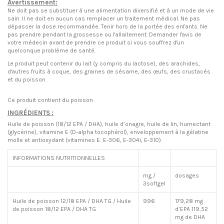
Avertissement:
Ne doit pas se substituer à une alimentation diversifié et à un mode de vie
sain. Il ne doit en aucun cas remplacer un traitement médical. Ne pas
dépasser la dose recommandée. Tenir hors de la portée des enfants. Ne
pas prendre pendant la grossesse ou l'allaitement. Demander l'avis de
votre médecin avant de prendre ce produit si vous souffrez d'un
quelconque problème de santé.
Le produit peut contenir du lait (y compris du lactose), des arachides,
d'autres fruits à coque, des graines de sésame, des œufs, des crustacés
et du poisson.
Ce produit contient du poisson
INGRÉDIENTS
:
Huile de poisson (18/12 EPA / DHA), huile d’onagre, huile de lin, humectant
(glycérine), vitamine E (D-alpha tocophérol), enveloppement à la gélatine
molle et antioxydant (vitamines E: E-306, E-304i, E-310).
INFORMATIONS NUTRITIONNELLES
mg /
dosages
3softgel
Huile de poisson 12/18 EPA / DHA TG / Huile
996
179,28 mg
de poisson 18/12 EPA / DHA TG
d’EPA 119,52
mg de DHA