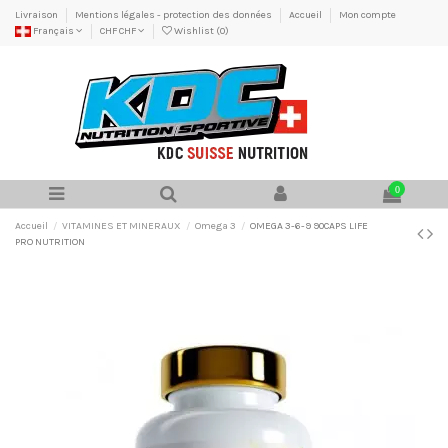
Livraison
Mentions légales - protection des données
Accueil
Mon compte
Français
CHF CHF
Wishlist (
0
)
0
Accueil
VITAMINES ET MINERAUX
Omega 3
OMEGA 3-6-9 90CAPS LIFE
PRO NUTRITION