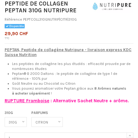
PEPTIDE DE COLLAGEN
PEPTAN 310G NUTRIPURE
Référence
PEPTCOLL310GNUTRIP|CITR|310G
Disponible
29,90 CHF
TTC
PEPTAN, Peptide de collagène Nutripure - livraison express KDC
Suisse Nutrition
Les peptides de collagène les plus étudiés : efficacité prouvée par de
nombreuses études
Peptan® B 2000 Daltons : le peptide de collagène de type 1 de
référence - 100% pur
Goût Neutre ou au Chocolat ou Citron
Vous pouvez aromatiser votre Peptan grâce aux
8 Arômes naturels
à acheter séparément
!
RUPTURE Framboise
: Alternative Sachet Neutre + arôme.
310G
PARFUMS