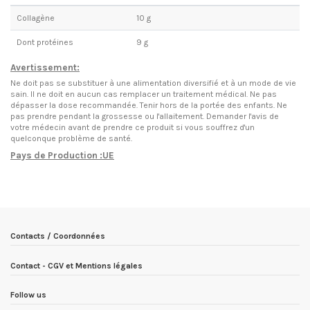
Collagène
10 g
Dont protéines
9 g
Avertissement:
Ne doit pas se substituer à une alimentation diversifié et à un mode de vie
sain. Il ne doit en aucun cas remplacer un traitement médical. Ne pas
dépasser la dose recommandée. Tenir hors de la portée des enfants. Ne
pas prendre pendant la grossesse ou l'allaitement. Demander l'avis de
votre médecin avant de prendre ce produit si vous souffrez d'un
quelconque problème de santé.
Pays de Production :UE
EN STOCK
7 Produits
Condition
Nouveau produit
ean13
3760322502060
Date de disponibilité:
1900-01-01
Contacts / Coordonnées
Contact - CGV et Mentions légales
Follow us