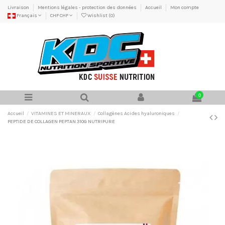
Livraison
Mentions légales - protection des données
Accueil
Mon compte
Français
CHF CHF
Wishlist (
0
)
0
Accueil
VITAMINES ET MINERAUX
Collagènes Acides hyaluroniques
PEPTIDE DE COLLAGEN PEPTAN 310G NUTRIPURE