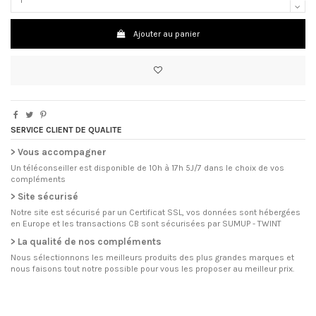
Ajouter au panier
SERVICE CLIENT DE QUALITE
> Vous accompagner
Un téléconseiller est disponible de 10h à 17h 5J/7 dans le choix de vos
compléments
> Site sécurisé
Notre site est sécurisé par un Certificat SSL, vos données sont hébergées
en Europe et les transactions CB sont sécurisées par SUMUP - TWINT
> La qualité de nos compléments
Nous sélectionnons les meilleurs produits des plus grandes marques et
nous faisons tout notre possible pour vous les proposer au meilleur prix.