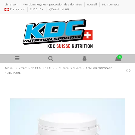
Livraison
Mentions légales - protection des données
Accueil
Mon compte
Français
CHF CHF
Wishlist (
0
)
0
Accueil
VITAMINES ET MINERAUX
Minéraux divers
FENUGREC 120CAPS
NUTRIPURE