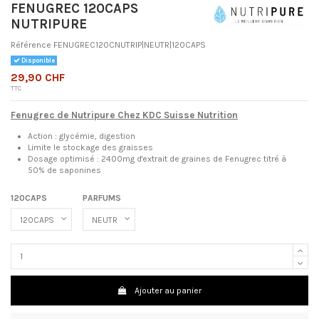
FENUGREC 120CAPS
NUTRIPURE
Référence
FENUGREC120CNUTRIP|NEUTR|120CAPS
Disponible
29,90 CHF
TTC
Fenugrec de Nutripure Chez KDC Suisse Nutrition
Action : glycémie, digestion
Limite le stockage des graisses
Dosage optimisé : 2400mg d'extrait de graines de Fenugrec titré à
50% de saponines
120CAPS
PARFUMS
Ajouter au panier