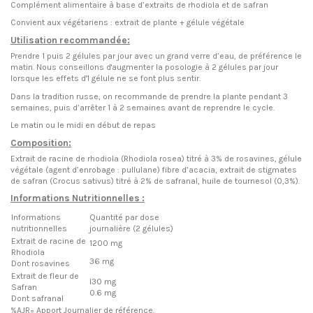
Complément alimentaire à base d’extraits de rhodiola et de safran
Convient aux végétariens : extrait de plante + gélule végétale
Utilisation recommandée:
Prendre 1 puis 2 gélules par jour avec un grand verre d’eau, de préférence le
matin. Nous conseillons d'augmenter la posologie à 2 gélules par jour
lorsque les effets d'1 gélule ne se font plus sentir.
Dans la tradition russe, on recommande de prendre la plante pendant 3
semaines, puis d’arrêter 1 à 2 semaines avant de reprendre le cycle.
Le matin ou le midi en début de repas
Composition:
Extrait de racine de rhodiola (Rhodiola rosea) titré à 3% de rosavines, gélule
végétale (agent d’enrobage : pullulane) fibre d’acacia, extrait de stigmates
de safran (Crocus sativus) titré à 2% de safranal, huile de tournesol (0,3%).
Informations Nutritionnelles :
Informations
Quantité par dose
nutritionnelles
journalière (2 gélules)
Extrait de racine de
1200 mg
Rhodiola
36 mg
Dont rosavines
Extrait de fleur de
l30 mg
Safran
0.6 mg
Dont safranal
%AJR= Apport Journalier de référence.