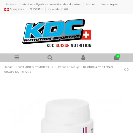
Livraison
Mentions légales - protection des données
Accueil
Mon compte
Français
CHF CHF
Wishlist (
0
)
0
Accueil
VITAMINES ET MINERAUX
Repos et Récup
RHODIOLA ET SAFRAN
60CAPS NUTRIPURE