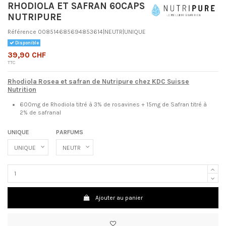
RHODIOLA ET SAFRAN 60CAPS
NUTRIPURE
Référence
008514685694853614|NEUTR|UNIQUE
Disponible
39,90 CHF
TTC
Rhodiola Rosea et safran de Nutripure chez KDC Suisse
Nutrition
600mg de Rhodiola titré à 3% de rosavines + 15mg de Safran titré à
2% de safranal
UNIQUE
PARFUMS
Ajouter au panier