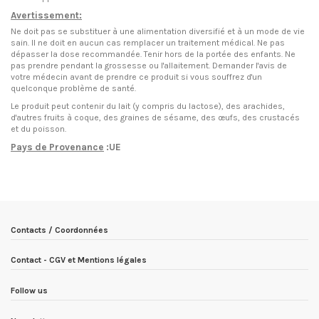
Avertissement:
Ne doit pas se substituer à une alimentation diversifié et à un mode de vie
sain. Il ne doit en aucun cas remplacer un traitement médical. Ne pas
dépasser la dose recommandée. Tenir hors de la portée des enfants. Ne
pas prendre pendant la grossesse ou l'allaitement. Demander l'avis de
votre médecin avant de prendre ce produit si vous souffrez d'un
quelconque problème de santé.
Le produit peut contenir du lait (y compris du lactose), des arachides,
d'autres fruits à coque, des graines de sésame, des œufs, des crustacés
et du poisson.
Pays de Provenance
:UE
EN STOCK
10 Produits
Condition
Nouveau produit
ean13
3770010399575
Date de disponibilité:
1900-01-01
Contacts / Coordonnées
Contact - CGV et Mentions légales
Follow us