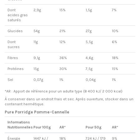
Dont
2,9g
15%
1,5g
7%
acides gras
saturés
Glucides
54g
21%
27g
10%
Dont
11g
12%
5,5g
6%
sucres
Fibres
9,1g
36%
4,6g
18%
Protéines
15g
30%
7,5g
15%
Sel
0,07g
1%
0,04g
1%
*AR : Apport de référence pour un adulte type (8 400 kJ/ 2 000 kcal)
À conserver dans un endroit frais et sec. Après ouverture, stocker dans un
contenant hermétique.
Pure Porridge Pomme-Cannelle
Informations
Nutritionnelles
Pour 100g
AR*
Pour 50g
AR*
Énergie
1447 kJ /
18%
724 kJ / 179
9%