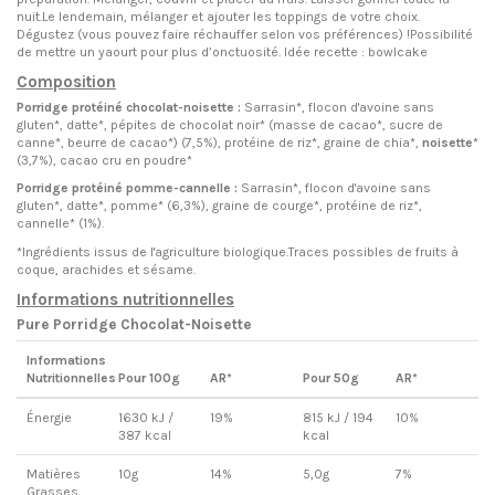
nuit.Le lendemain, mélanger et ajouter les toppings de votre choix.
Dégustez (vous pouvez faire réchauffer selon vos préférences) !Possibilité
de mettre un yaourt pour plus d’onctuosité. Idée recette : bowlcake
Composition
Porridge protéiné chocolat-noisette :
Sarrasin*, flocon d'avoine sans
gluten*, datte*, pépites de chocolat noir* (masse de cacao*, sucre de
canne*, beurre de cacao*) (7,5%), protéine de riz*, graine de chia*,
noisette
*
(3,7%), cacao cru en poudre*
Porridge protéiné pomme-cannelle :
Sarrasin*, flocon d'avoine sans
gluten*, datte*, pomme* (6,3%), graine de courge*, protéine de riz*,
cannelle* (1%).
*Ingrédients issus de l'agriculture biologique.Traces possibles de fruits à
coque, arachides et sésame.
Informations nutritionnelles
Pure Porridge Chocolat-Noisette
Informations
Nutritionnelles
Pour 100g
AR*
Pour 50g
AR*
Énergie
1630 kJ /
19%
815 kJ / 194
10%
387 kcal
kcal
Matières
10g
14%
5,0g
7%
Grasses