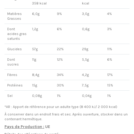
358 kcal
kcal
Matières
6,0g
9%
3,0g
4%
Grasses
Dont
1,2g
6%
0,6g
3%
acides gras
saturés
Glucides
57g
22%
29g
11%
Dont
11g
12%
5,5g
6%
sucres
Fibres
8,4g
34%
4,2g
17%
Protéines
15g
30%
7,5g
15%
Sel
0,08g
1%
0,04g
1%
*AR : Apport de référence pour un adulte type (8 400 kJ/ 2 000 kcal)
À conserver dans un endroit frais et sec. Après ouverture, stocker dans un
contenant hermétique.
Pays de Production :
UE