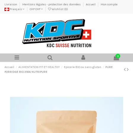
Livraison
Mentions légales - protection des données
Accueil
Mon compte
Français
CHF CHF
Wishlist (
0
)
0
Accueil
ALIMENTATION FIT ET HEALTHY
Epicerie BIO ou sans gluten
PURE
PORRIDGE BIO 350G NUTRIPURE