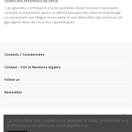
Détails des allégations de santé:
¹ Les glucides contribuent à la récupération d'une fonction musculaire
normale (contraction) après un effort physique très intense et prolongé
occasionnant une fatigue musculaire et une diminution des réserves de
glycogène dans les muscles squelettiques.
EN STOCK
4 Produits
Condition
Nouveau produit
ean13
3760322500875
Date de disponibilité:
1900-01-01
Contacts / Coordonnées
Contact - CGV et Mentions légales
Follow us
Newsletter
Ce site utilise des cookies pour analyser le trafic, mémoriser vos
préférences et optimiser votre expérience.