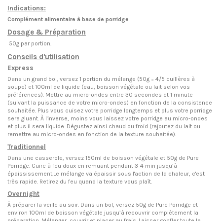
Indications:
Complément alimentaire à base de porridge
Dosage & Préparation
50g par portion.
Conseils d'utilisation
Express
Dans un grand bol, versez 1 portion du mélange (50g = 4/5 cuillères à
soupe) et 100ml de liquide (eau, boisson végétale ou lait selon vos
préférences). Mettre au micro-ondes entre 30 secondes et 1 minute
(suivant la puissance de votre micro-ondes) en fonction de la consistence
souhaitée. Plus vous cuisez votre porridge longtemps et plus votre porridge
sera gluant. À l'inverse, moins vous laissez votre porridge au micro-ondes
et plus il sera liquide. Dégustez ainsi chaud ou froid (rajoutez du lait ou
remettre au micro-ondes en fonction de la texture souhaitée).
Traditionnel
Dans une casserole, versez 150ml de boisson végétale et 50g de Pure
Porridge. Cuire à feu doux en remuant pendant 3-4 min jusqu’à
épaississement.Le mélange va épaissir sous l'action de la chaleur, c'est
très rapide. Retirez du feu quand la texture vous plaît.
Overnight
À préparer la veille au soir. Dans un bol, versez 50g de Pure Porridge et
environ 100ml de boisson végétale jusqu’à recouvrir complètement la
préparation. Mélanger, couvrir et placer au frais. Laisser gonfler toute la