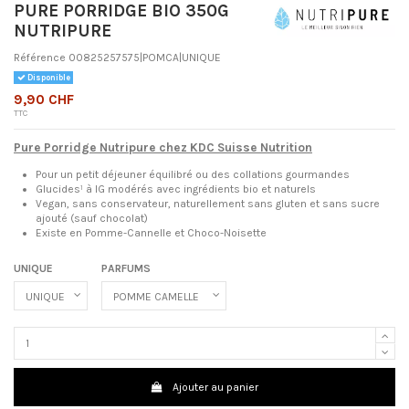
PURE PORRIDGE BIO 350G
NUTRIPURE
Référence
00825257575|POMCA|UNIQUE
Disponible
9,90 CHF
TTC
Pure Porridge Nutripure chez KDC Suisse Nutrition
Pour un petit déjeuner équilibré ou des collations gourmandes
Glucides¹ à IG modérés avec ingrédients bio et naturels
Vegan, sans conservateur, naturellement sans gluten et sans sucre
ajouté (sauf chocolat)
Existe en Pomme-Cannelle et Choco-Noisette
UNIQUE
PARFUMS
Ajouter au panier