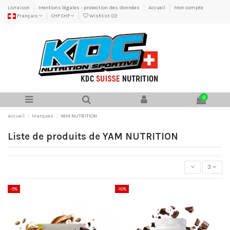
Livraison
Mentions légales - protection des données
Accueil
Mon compte
Français
CHF CHF
Wishlist (
0
)
0
Accueil
Marques
YAM NUTRITION
Liste de produits de YAM NUTRITION
3
-5%
-10%