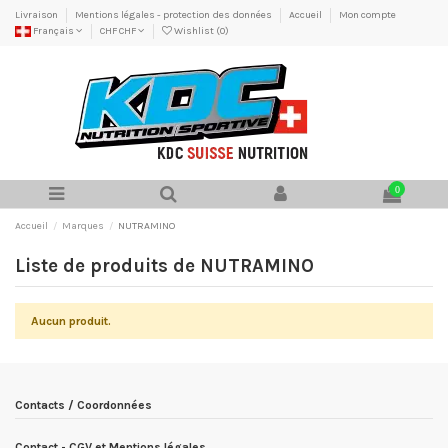
Livraison
Mentions légales - protection des données
Accueil
Mon compte
Français
CHF CHF
Wishlist (
0
)
0
Accueil
Marques
NUTRAMINO
Liste de produits de NUTRAMINO
Aucun produit.
Contacts / Coordonnées
Contact - CGV et Mentions légales