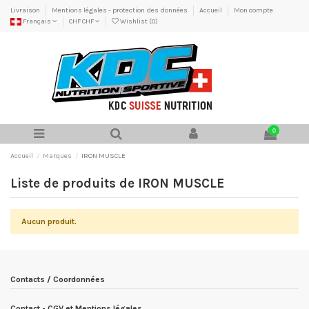
Livraison
Mentions légales - protection des données
Accueil
Mon compte
Français
CHF CHF
Wishlist (
0
)
0
Accueil
Marques
IRON MUSCLE
Liste de produits de IRON MUSCLE
Aucun produit.
Contacts / Coordonnées
Contact - CGV et Mentions légales