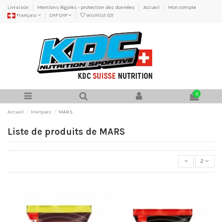
Livraison
Mentions légales - protection des données
Accueil
Mon compte
Français
CHF CHF
Wishlist (
0
)
0
Accueil
Marques
MARS
Liste de produits de MARS
2