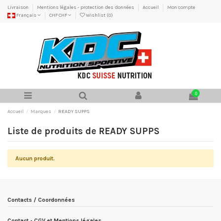
Livraison
Mentions légales - protection des données
Accueil
Mon compte
Français
CHF CHF
Wishlist (
0
)
0
Accueil
Marques
READY SUPPS
Liste de produits de READY SUPPS
Aucun produit.
Contacts / Coordonnées
Contact - CGV et Mentions légales