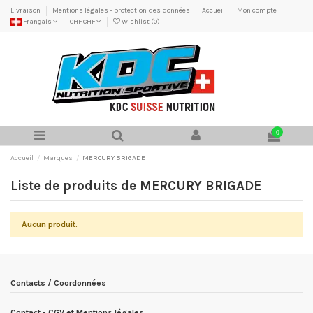
Livraison
Mentions légales - protection des données
Accueil
Mon compte
Français
CHF CHF
Wishlist (
0
)
0
Accueil
Marques
MERCURY BRIGADE
Liste de produits de MERCURY BRIGADE
Aucun produit.
Contacts / Coordonnées
Contact - CGV et Mentions légales