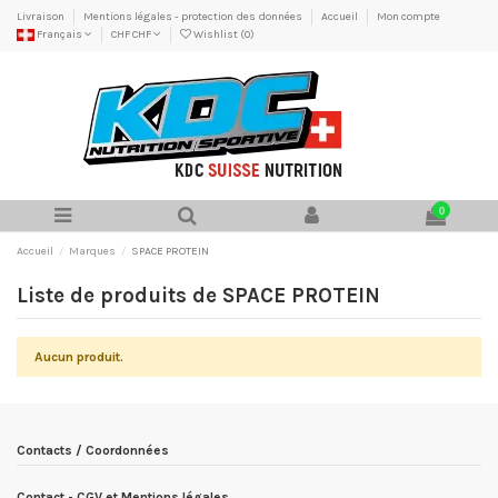
Livraison
Mentions légales - protection des données
Accueil
Mon compte
Français
CHF CHF
Wishlist (
0
)
0
Accueil
Marques
SPACE PROTEIN
Liste de produits de SPACE PROTEIN
Aucun produit.
Contacts / Coordonnées
Contact - CGV et Mentions légales