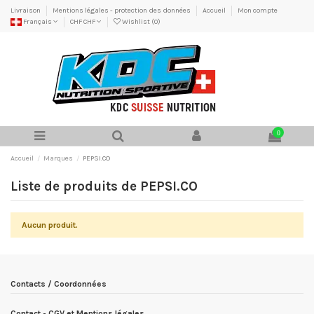
Livraison
Mentions légales - protection des données
Accueil
Mon compte
Français
CHF CHF
Wishlist (
0
)
0
Accueil
Marques
PEPSI.CO
Liste de produits de PEPSI.CO
Aucun produit.
Contacts / Coordonnées
Contact - CGV et Mentions légales