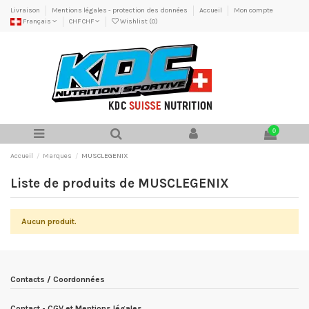
Livraison
Mentions légales - protection des données
Accueil
Mon compte
Français
CHF CHF
Wishlist (
0
)
0
Accueil
Marques
MUSCLEGENIX
Liste de produits de MUSCLEGENIX
Aucun produit.
Contacts / Coordonnées
Contact - CGV et Mentions légales