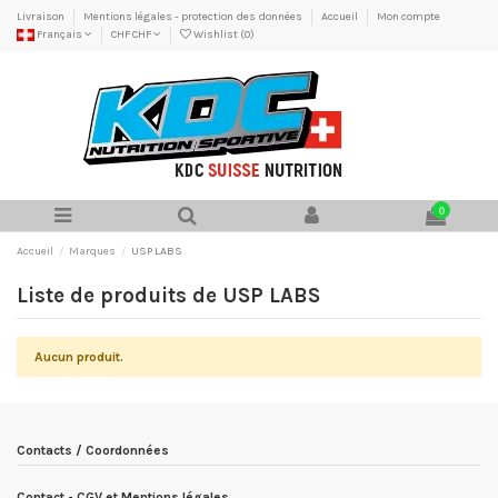
Livraison
Mentions légales - protection des données
Accueil
Mon compte
Français
CHF CHF
Wishlist (
0
)
0
Accueil
Marques
USP LABS
Liste de produits de USP LABS
Aucun produit.
Contacts / Coordonnées
Contact - CGV et Mentions légales