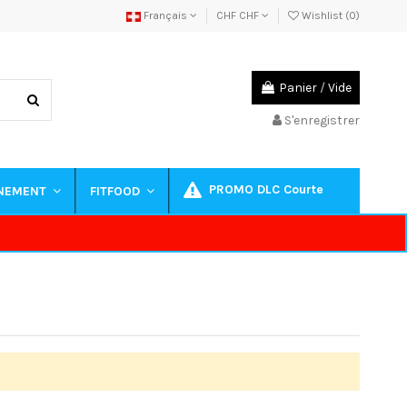
Français
CHF CHF
Wishlist (
0
)
Panier
/
Vide
S'enregistrer
PROMO DLC Courte
INEMENT
FITFOOD