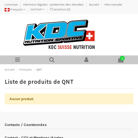
Livraison
Mentions légales - protection des données
Accueil
Mon compte
Français
CHF CHF
Wishlist (
0
)
0
Accueil
Marques
QNT
Liste de produits de QNT
Aucun produit.
Contacts / Coordonnées
Contact - CGV et Mentions légales