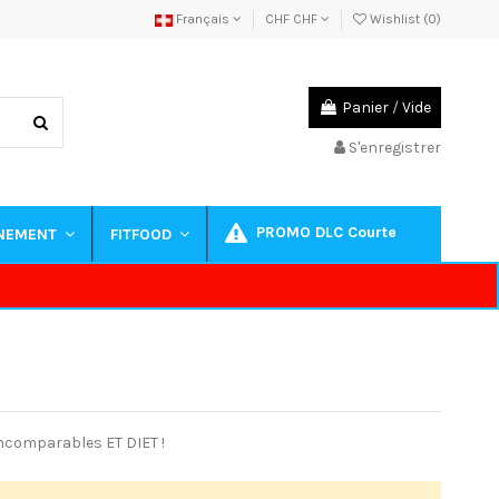
Français
CHF CHF
Wishlist (
0
)
Panier
/
Vide
S'enregistrer
PROMO DLC Courte
INEMENT
FITFOOD
incomparables ET DIET !