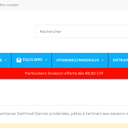
Mon compte
EQUILIBRE
NE
VITAMINES/MINERAUX
ENTRA
Particuliers livraison offerte dès 89,90 CHf
ntaires DietFood (barres protéinées, pâtes à tartiner) aux saveurs 