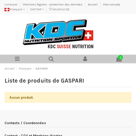
Livraison
Mentions légales - protection des données
Accueil
Mon compte
Français
CHF CHF
Wishlist (
0
)
0
Accueil
Marques
GASPARI
Liste de produits de GASPARI
Aucun produit.
Contacts / Coordonnées
Contact - CGV et Mentions légales