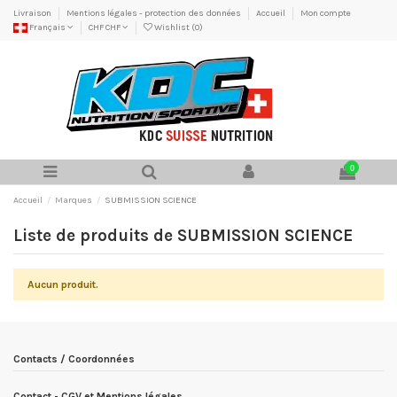
Livraison
Mentions légales - protection des données
Accueil
Mon compte
Français
CHF CHF
Wishlist (
0
)
0
Accueil
Marques
SUBMISSION SCIENCE
Liste de produits de SUBMISSION SCIENCE
Aucun produit.
Contacts / Coordonnées
Contact - CGV et Mentions légales