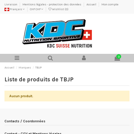
Livraison
Mentions légales - protection des données
Accueil
Mon compte
Français
CHF CHF
Wishlist (
0
)
0
Accueil
Marques
TBJP
Liste de produits de TBJP
Aucun produit.
Contacts / Coordonnées
Contact - CGV et Mentions légales