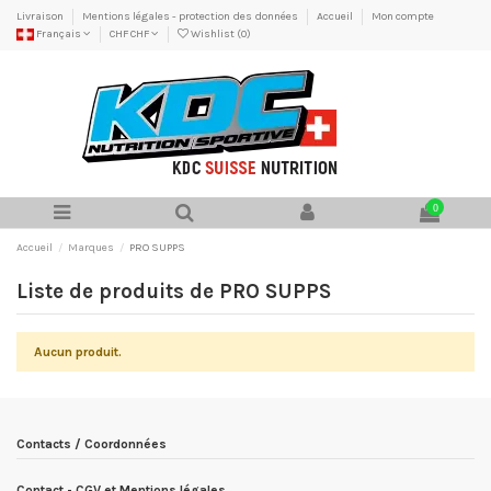
Livraison
Mentions légales - protection des données
Accueil
Mon compte
Français
CHF CHF
Wishlist (
0
)
0
Accueil
Marques
PRO SUPPS
Liste de produits de PRO SUPPS
Aucun produit.
Contacts / Coordonnées
Contact - CGV et Mentions légales