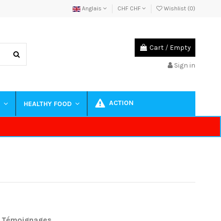
Anglais
CHF CHF
Wishlist (
0
)
Cart
/
Empty
Sign in
ACTION
S
HEALTHY FOOD
Témoignages