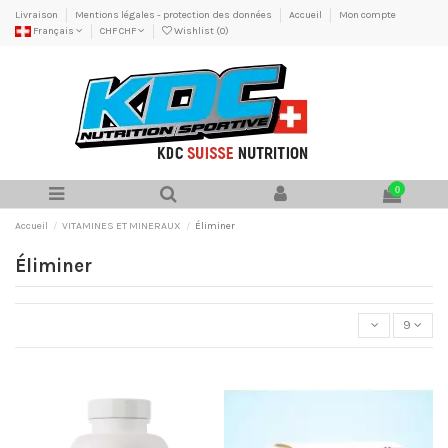
Livraison
Mentions légales - protection des données
Accueil
Mon compte
Français
CHF CHF
Wishlist (
0
)
0
Accueil
VITAMINES ET MINERAUX
Éliminer
Éliminer
9